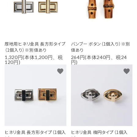
用途から探す
WORKSHOP
講座
NEWS
厚地用ヒネリ金具 長方形タイプ
バンブー ボタン（1個入り）※別
お知らせ
（1個入り）※別値あり
値あり
1,320円(本体1,200円、税
264円(本体240円、税24
SHOP
120円)
円)
店舗
favorite
favorite
CONTACT
お問い合わせ
ヒネリ金具 長方形タイプ（1個入
ヒネリ金具 楕円タイプ（1個入