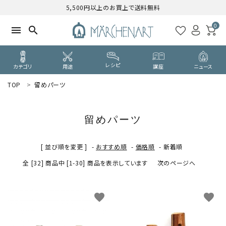
5,500円以上のお買上で送料無料
0
menu
search
レシピ
カテゴリ
用途
講座
ニュース
TOP
留めパーツ
search
留めパーツ
WELCOME
ようこそ ゲスト 様
[ 並び順を変更 ]
-
おすすめ順
-
価格順
-
新着順
全 [32] 商品中 [1-30] 商品を表示しています
次のページへ
ログイン
新規会員登録
CATEGORY
favorite
favorite
カテゴリーから探す
PURPOSE