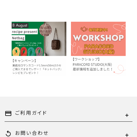
【8月レシピプレゼント】まる
リニューアルオープン！
でレザー！ロマンスコードで
PARACORD STUDIO（大
つくる『ネットバッグ』
阪）開催ワークショップのご
2026.07.31
2026.07.29
案内
topic
お知らせ
topic
お知らせ
過去のレシピプレゼント
ワークショップ
ご利用ガイド
payment
お問い合わせ
replay