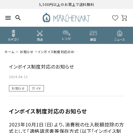
5,500円以上のお買上で送料無料
menu
search
レシピ
カテゴリ
用途
講座
ニュース
ホーム
お知らせ
インボイス制度対応のお知ら
search
せ
インボイス制度対応のお知らせ
CATEGORY
2024.04.11
カテゴリーから探す
お知らせ
ガイド
PURPOSE
用途から探す
インボイス制度対応のお知らせ
WORKSHOP
講座
2023年10月1日（日）より、消費税の仕入税額控除の方
式として「適格請求書等保存方式（以下「インボイス制