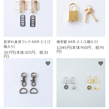
足折れ金具フック AKR-2-1（2
南京錠 AKR-3-1（1個入り）
個入り）
1,045円(本体950円、税95
円)
357円(本体325円、税32
円)
favorite
favorite