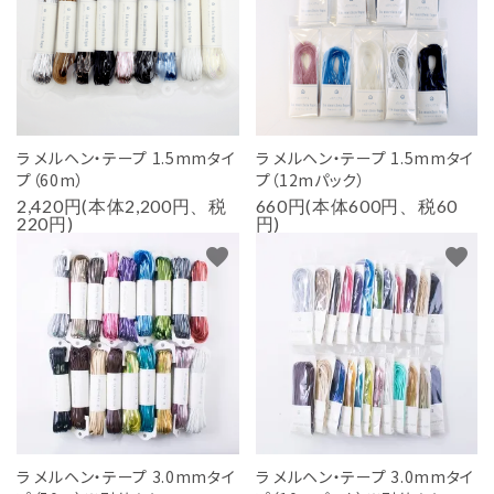
用途から探す
WORKSHOP
講座
NEWS
ラ メルヘン・テープ 1.5mmタイ
ラ メルヘン・テープ 1.5mmタイ
お知らせ
プ（60m）
プ（12mパック）
2,420円(本体2,200円、税
660円(本体600円、税60
SHOP
220円)
円)
店舗
favorite
favorite
CONTACT
お問い合わせ
ラ メルヘン・テープ 3.0mmタイ
ラ メルヘン・テープ 3.0mmタイ