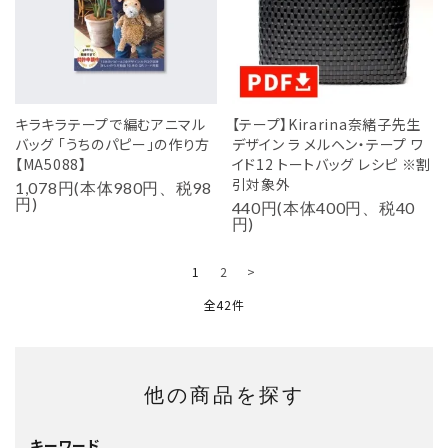
キラキラテープで編むアニマル
【テープ】Kirarina奈緒子先生
バッグ 「うちのパピー」の作り方
デザイン ラ メルヘン・テープ ワ
【MA5088】
イド12 トートバッグ レシピ ※割
引対象外
1,078円(本体980円、税98
円)
440円(本体400円、税40
円)
1
2
>
全42件
他の商品を探す
キーワード