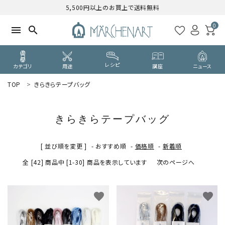
5,500円以上のお買上で送料無料
0
menu
search
レシピ
カテゴリ
用途
講座
ニュース
TOP
きらきらテープバッグ
search
きらきらテープバッグ
WELCOME
ようこそ ゲスト 様
[ 並び順を変更 ]
-
おすすめ順
-
価格順
-
新着順
全 [42] 商品中 [1-30] 商品を表示しています
次のページへ
ログイン
新規会員登録
CATEGORY
favorite
favorite
カテゴリーから探す
PURPOSE