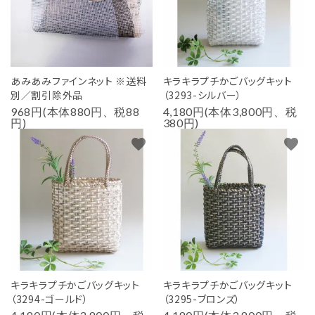
あみあみファインネット ※送料
キラキラプチかごバッグキット
別／割引除外品
（3293-シルバー）
968円(本体880円、税88
4,180円(本体3,800円、税
円)
380円)
favorite
favorite
キラキラプチかごバッグキット
キラキラプチかごバッグキット
（3294-ゴールド）
（3295-ブロンズ）