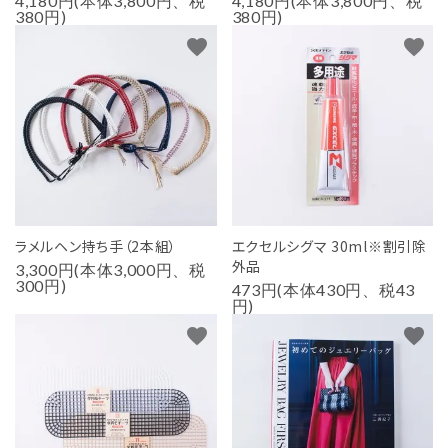
4,180円(本体3,800円、税
4,180円(本体3,800円、税
380円)
380円)
favorite
favorite
ラメルヘン持ち手（2本組）
エクセルシグマ 30ml※割引除
外品
3,300円(本体3,000円、税
300円)
473円(本体430円、税43
円)
favorite
favorite