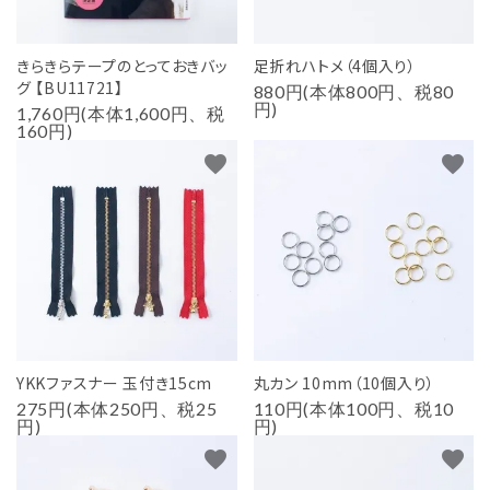
きらきらテープのとっておきバッ
足折れハトメ（4個入り）
グ 【BU11721】
880円(本体800円、税80
円)
1,760円(本体1,600円、税
160円)
favorite
favorite
YKKファスナー 玉付き15cm
丸カン 10mm（10個入り）
275円(本体250円、税25
110円(本体100円、税10
円)
円)
favorite
favorite