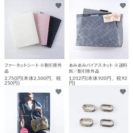
favorite
favorite
ファーネットシート ※割引除外
あみあみバイアスネット ※送料
品
別／割引除外品
2,750円(本体2,500円、税
1,012円(本体920円、税92
250円)
円)
favorite
favorite