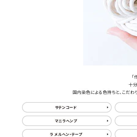
PURPOSE
用途から探す
WORKSHOP
講座
NEWS
お知らせ
SHOP
店舗
「
十分
CONTACT
お問い合わせ
国内染色による色持ちと、こだわ
サテンコード
マニラヘンプ
ラ メルヘン・テープ