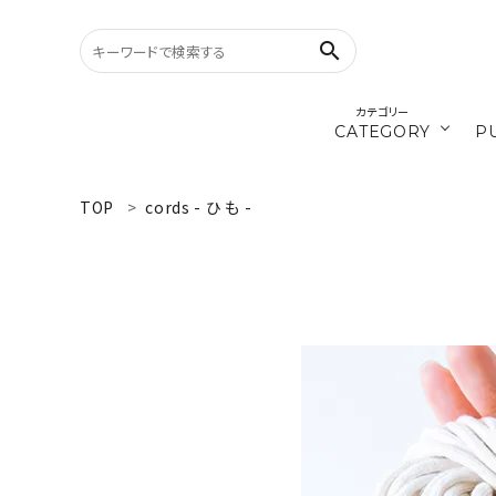
search
カテゴリー
CATEGORY
P
／ひ
cords
TOP
cords - ひ も -
search
materials
WELCOME
／ダ
recipe
ようこそ ゲスト 様
ログイン
新規会員登録
CATEGORY
カテゴリーから探す