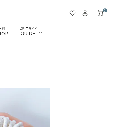
0
店舗
ご利用ガイド
HOP
GUIDE
／ビーズ
／ツール
マクラメインテリア
マクラメアクセサリー
beads
tools
／本
／陶土
きらきらテープバッグ
革ひも
books
clay
JMA講座関連
首輪とリード
Timb.認定講座関連
ねこ関連
カギ
メタル・ピューター
ガラス
ジョイント（ナス・鉄砲カン
アウトレット
割引除外品