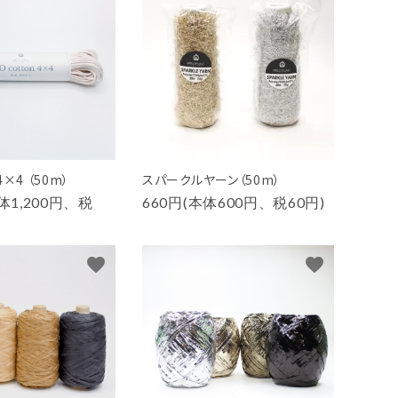
×4 （50m）
スパークルヤーン（50m）
本体1,200円、税
660円(本体600円、税60円)
favorite
favorite