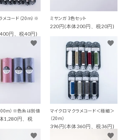
ラメコード（20m）※
ミサンガ 3色セット
220円(本体200円、税20円)
400円、税40円)
favorite
favorite
100m）※色糸は別値
マイクロマクラメコード＜極細＞
（20m）
本体1,280円、税
396円(本体360円、税36円)
favorite
favorite