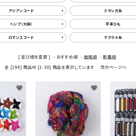
アジアンコード
ミサンガ糸
ヘンプ（大麻）
平革ひも
ロマンスコード
マクラメ糸
[ 並び順を変更 ]
-
おすすめ順
-
価格順
-
新着順
全 [194] 商品中 [1-30] 商品を表示しています
次のページへ
favorite
favorite