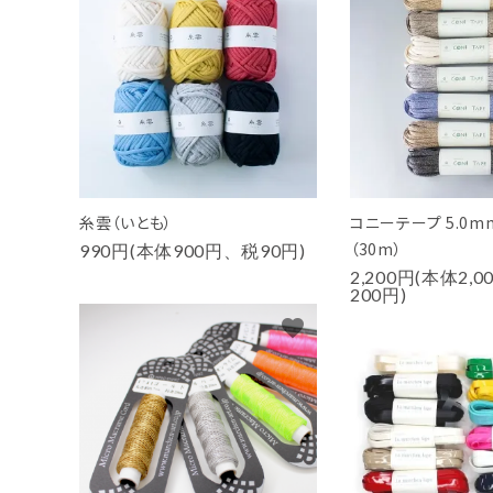
糸雲（いとも）
コニーテープ 5.0m
（30m）
990円(本体900円、税90円)
2,200円(本体2,
200円)
favorite