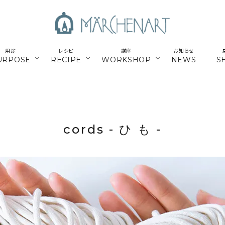
用途
レシピ
講座
お知らせ
URPOSE
RECIPE
WORKSHOP
NEWS
S
も
／パーツ
新商品
マクラメはじめてさん
parts
／副資材
／キット
編み糸
かご編みTimb.テープ
kit
cords - ひ も -
／
online course
ウンロードレシピ
アウトドア
スマホショルダー関連
オンライン講座
パワーストーン
シルバー
ナチュラル素材
ウッド
留めパーツ
お得な業務用