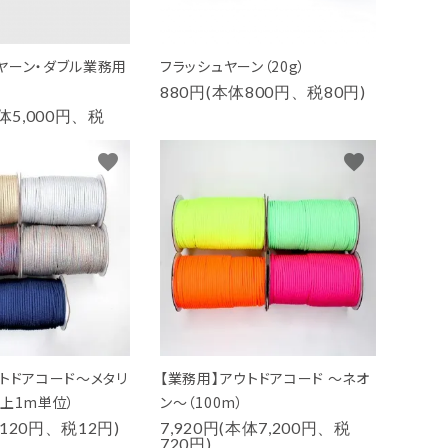
ヤーン・ダブル業務用
フラッシュヤーン（20g）
880円(本体800円、税80円)
本体5,000円、税
favorite
favorite
ウトドアコード～メタリ
【業務用】アウトドアコード ～ネオ
以上1m単位）
ン～（100m）
120円、税12円)
7,920円(本体7,200円、税
720円)