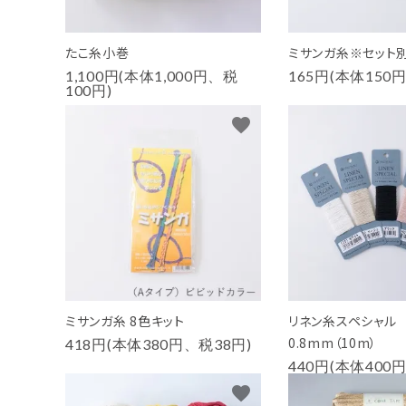
たこ糸小巻
ミサンガ糸※セット
1,100円(本体1,000円、税
165円(本体150
100円)
favorite
ミサンガ糸 8色キット
リネン糸スペシャル
0.8mm（10m）
418円(本体380円、税38円)
440円(本体400
favorite