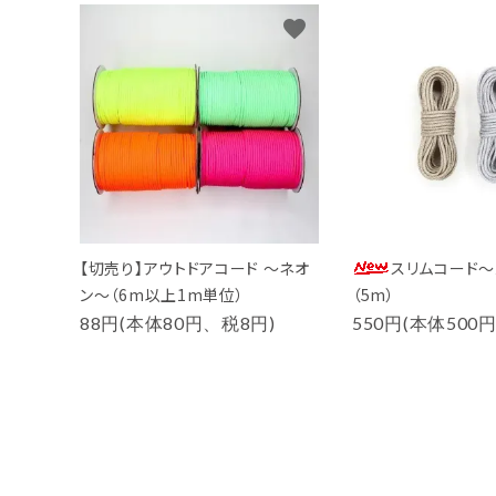
favorite
【切売り】アウトドアコード ～ネオ
スリムコード～
ン～（6m以上1m単位）
（5m）
88円(本体80円、税8円)
550円(本体500