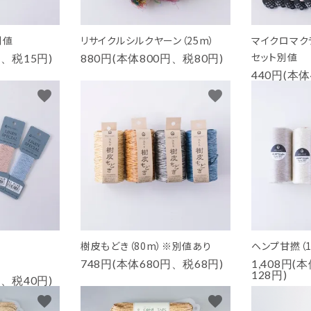
別値
リサイクルシルクヤーン（25m）
マイクロマク
セット別値
円、税15円)
880円(本体800円、税80円)
440円(本体
favorite
favorite
樹皮もどき（80m）※別値あり
ヘンプ甘撚（
748円(本体680円、税68円)
1,408円(
128円)
円、税40円)
favorite
favorite