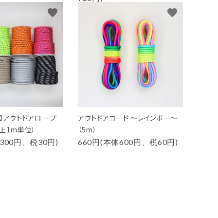
favorite
favorite
】アウトドアロ ープ
アウトドアコード ～レインボー～
上1m単位）
（5m）
300円、税30円)
660円(本体600円、税60円)