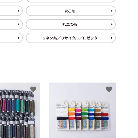
たこ糸
丸革ひも
リネン糸／リサイクル／ロゼッタ
favorite
favorite