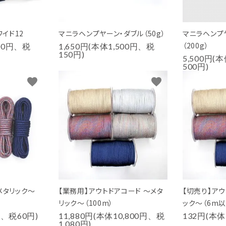
ワイド12
マニラヘンプヤーン・ダブル（50g）
マニラヘンプ
（200g）
000円、税
1,650円(本体1,500円、税
150円)
5,500円(
500円)
favorite
favorite
メタリック～
【業務用】アウトドアコード ～メタ
【切売り】ア
リック～（100m）
ック～（6m
円、税60円)
11,880円(本体10,800円、税
132円(本体
1,080円)