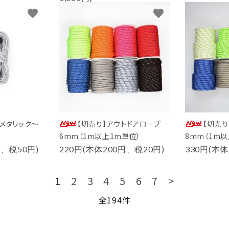
favorite
favorite
メタリック～
【切売り】アウトドアロープ
【切売り
6mm（1m以上1m単位）
8mm（1m以
円、税50円)
220円(本体200円、税20円)
330円(本体
1
2
3
4
5
6
7
>
全194件