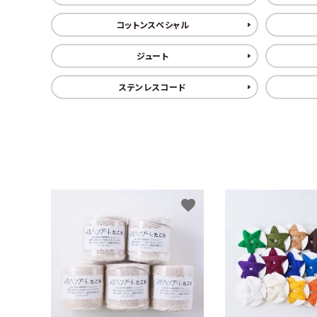
コットンスペシャル
ジュート
ステンレスコード
favorite