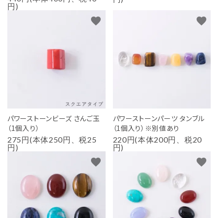
円)
favorite
favorite
パワーストーンビーズ さんご玉
パワーストーンパーツ タンブル
（1個入り）
（1個入り）※別値あり
275円(本体250円、税25
220円(本体200円、税20
円)
円)
favorite
favorite