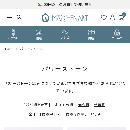
5,500円以上のお買上で送料無料
0
menu
search
レシピ
カテゴリ
用途
講座
ニュース
TOP
パワーストーン
search
パワーストーン
WELCOME
ようこそ ゲスト 様
パワーストーンは身につけているとさまざまな効能があるといわれ
ています。
ログイン
新規会員登録
[ 並び順を変更 ]
-
おすすめ順
-
価格順
-
新着順
CATEGORY
全 [18] 商品中 [1-18] 商品を表示しています
カテゴリーから探す
PURPOSE