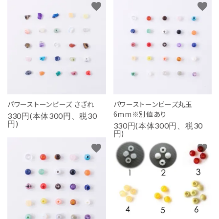
favorite
favorite
用途から探す
WORKSHOP
講座
NEWS
お知らせ
SHOP
パワーストーンビーズ さざれ
パワーストーンビーズ丸玉
店舗
6mm※別値あり
330円(本体300円、税30
円)
330円(本体300円、税30
CONTACT
円)
お問い合わせ
favorite
favorite