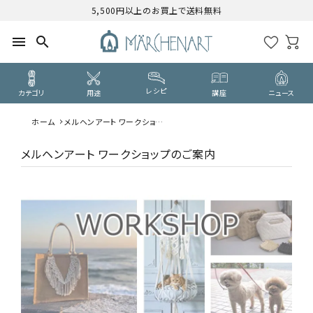
5,500円以上のお買上で送料無料
menu
search
レシピ
カテゴリ
用途
講座
ニュース
ホーム
メルヘンアート ワークショッ
search
プのご案内
メルヘンアート ワークショップのご案内
CATEGORY
カテゴリーから探す
PURPOSE
用途から探す
WORKSHOP
講座