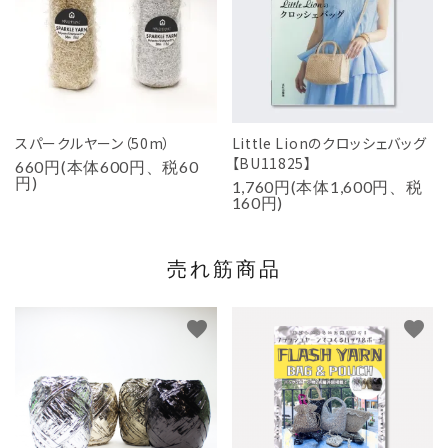
スパークルヤーン（50m）
Little Lionのクロッシェバッグ
【BU11825】
660円(本体600円、税60
円)
1,760円(本体1,600円、税
160円)
売れ筋商品
favorite
favorite