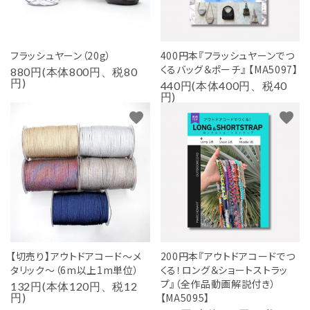
フラッシュヤーン（20g）
400円本『フラッシュヤーンでつ
くるバッグ＆ポーチ』 【MA5097】
880円(本体800円、税80
円)
440円(本体400円、税40
円)
favorite
favorite
【切売り】アウトドアコード～メ
200円本『アウトドアコードでつ
タリック～（6m以上1m単位）
くる！ロング＆ショートストラッ
プ』（全作品動画解説付き）
132円(本体120円、税12
円)
【MA5095】