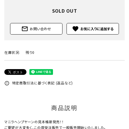
SOLD OUT
mail_outline
favorite
お問い合わせ
在庫状況:
残り0
特定商取引法に基づく表記 (返品など)
error_outline
商品説明
マニラヘンプヤーンの見本帳新発売！！
ご要望が大変多く、この度受注販売で一般販売開始いたしました。