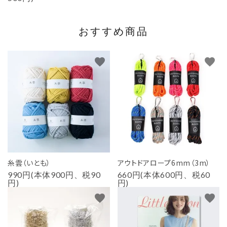
おすすめ商品
favorite
favorite
糸雲（いとも）
アウトドアロープ6mm（3m）
990円(本体900円、税90
660円(本体600円、税60
円)
円)
favorite
favorite