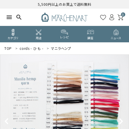
5,500円以上のお買上で送料無料
0
menu
search
レシピ
カテゴリ
用途
講座
ニュース
TOP
cords - ひ も -
マニラヘンプ
search
WELCOME
ようこそ ゲスト 様
ログイン
新規会員登録
CATEGORY
カテゴリーから探す
PURPOSE