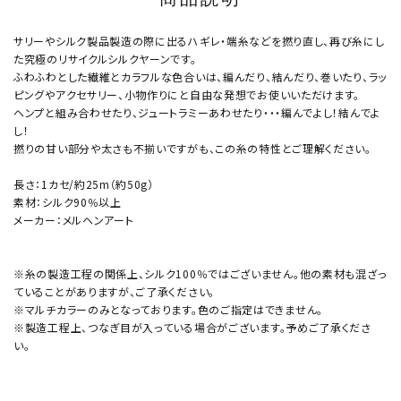
サリーやシルク製品製造の際に出るハギレ・端糸などを撚り直し、再び糸にし
た究極のリサイクルシルクヤーンです。
ふわふわとした繊維とカラフルな色合いは、編んだり、結んだり、巻いたり、ラッ
ピングやアクセサリー、小物作りにと自由な発想でお使いいただけます。
ヘンプと組み合わせたり、ジュートラミーあわせたり・・・編んでよし！結んでよ
し！
撚りの甘い部分や太さも不揃いですがも、この糸の特性とご理解ください。
長さ：1カセ/約25m（約50g）
素材：シルク90％以上
メーカー：メルヘンアート
※糸の製造工程の関係上、シルク100％ではございません。他の素材も混ざっ
ていることがありますが、ご了承ください。
※マルチカラーのみとなっております。色のご指定はできません。
※製造工程上、つなぎ目が入っている場合がございます。予めご了承くださ
い。