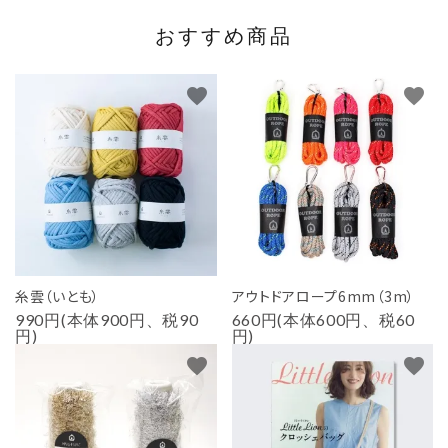
おすすめ商品
favorite
favorite
糸雲（いとも）
アウトドアロープ6mm（3m）
990円(本体900円、税90
660円(本体600円、税60
円)
円)
favorite
favorite