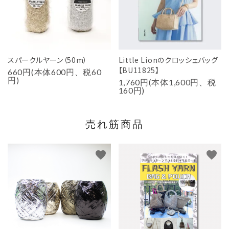
スパークルヤーン（50m）
Little Lionのクロッシェバッグ
【BU11825】
660円(本体600円、税60
円)
1,760円(本体1,600円、税
160円)
売れ筋商品
favorite
favorite