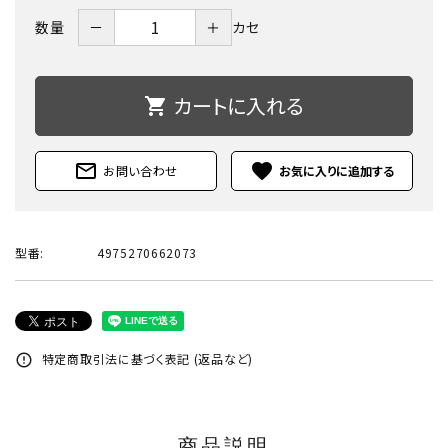
－
＋
数量
カセ
カートに入れる
shopping_cart
mail_outline
favorite
お問い合わせ
型番:
4975270662073
特定商取引法に基づく表記 (返品など)
error_outline
商品説明