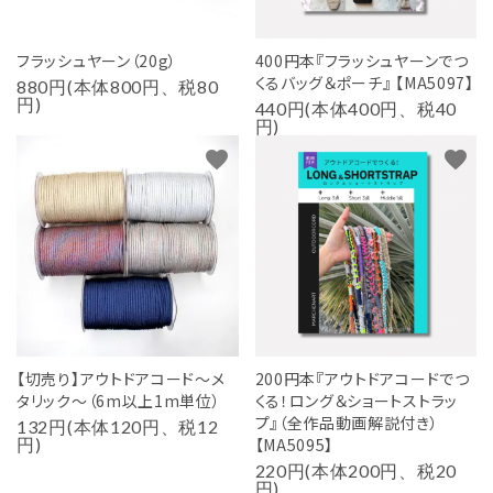
フラッシュヤーン（20g）
400円本『フラッシュヤーンでつ
くるバッグ＆ポーチ』 【MA5097】
880円(本体800円、税80
円)
440円(本体400円、税40
円)
favorite
favorite
【切売り】アウトドアコード～メ
200円本『アウトドアコードでつ
タリック～（6m以上1m単位）
くる！ロング＆ショートストラッ
プ』（全作品動画解説付き）
132円(本体120円、税12
円)
【MA5095】
220円(本体200円、税20
円)