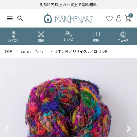
5,500円以上のお買上で送料無料
0
menu
search
レシピ
カテゴリ
用途
講座
ニュース
TOP
cords - ひ も -
リネン糸／リサイクル／ロゼッタ
search
WELCOME
ようこそ ゲスト 様
ログイン
新規会員登録
CATEGORY
カテゴリーから探す
PURPOSE