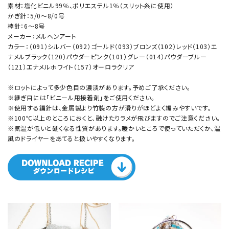
素材：塩化ビニル99％、ポリエステル1％（スリット糸に使用）
かぎ針：5/0～8/0号
棒針：6～8号
メーカー：メルヘンアート
カラー：（091）シルバー（092）ゴールド（093）ブロンズ（102）レッド（103）エ
ナメルブラック（120）パウダーピンク（101）グレー（014）パウダーブルー
（121）エナメルホワイト（157）オーロラクリア
※ロットによって多少色目の濃淡があります。予めご了承ください。
※継ぎ目には「ビニール用接着剤」をご使用ください。
※使用する編針は、金属製より竹製の方が滑りがほどよく編みやすいです。
※100℃以上のところにおくと、融けたりラメが飛びますのでご注意ください。
※気温が低いと硬くなる性質があります。暖かいところで使っていただくか、温
風のドライヤーをあてると扱いやすくなります。