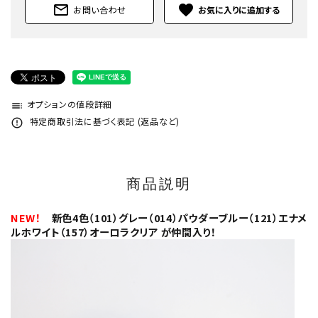
mail_outline
favorite
お問い合わせ
オプションの値段詳細
toc
特定商取引法に基づく表記 (返品など)
error_outline
商品説明
NEW！
新色4色（101）グレー（014）パウダーブルー（121）エナメ
ルホワイト（157）オーロラクリア が仲間入り！