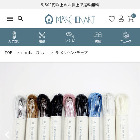
5,500円以上のお買上で送料無料
0
menu
search
レシピ
カテゴリ
用途
講座
ニュース
TOP
cords - ひ も -
ラ メルヘン・テープ
search
WELCOME
ようこそ ゲスト 様
ログイン
新規会員登録
CATEGORY
カテゴリーから探す
PURPOSE