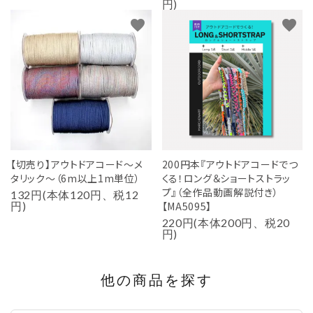
円)
favorite
favorite
【切売り】アウトドアコード～メ
200円本『アウトドアコードでつ
タリック～（6m以上1m単位）
くる！ロング＆ショートストラッ
プ』（全作品動画解説付き）
132円(本体120円、税12
円)
【MA5095】
220円(本体200円、税20
円)
他の商品を探す