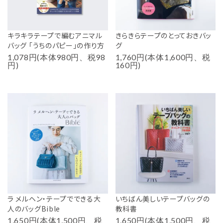
キラキラテープで編むアニマル
きらきらテープのとっておきバッ
バッグ 「うちのパピー」の作り方
グ
1,078円(本体980円、税98
1,760円(本体1,600円、税
円)
160円)
ラ メルヘン・テープでできる大
いちばん美しいテープバッグの
人のバッグBible
教科書
1,650円(本体1,500円、税
1,650円(本体1,500円、税