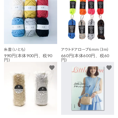
糸雲（いとも）
アウトドアロープ6mm（3m）
990円(本体900円、税90
660円(本体600円、税60
円)
円)
favorite
favorite