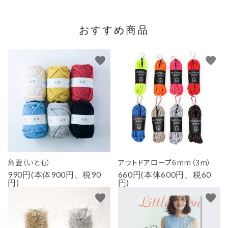
おすすめ商品
favorite
favorite
糸雲（いとも）
アウトドアロープ6mm（3m）
990円(本体900円、税90
660円(本体600円、税60
円)
円)
favorite
favorite