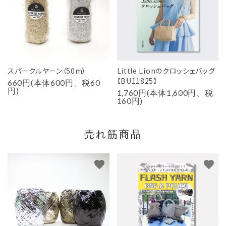
スパークルヤーン（50m）
Little Lionのクロッシェバッグ
【BU11825】
660円(本体600円、税60
円)
1,760円(本体1,600円、税
160円)
売れ筋商品
favorite
favorite