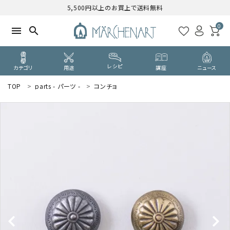
5,500円以上のお買上で送料無料
0
menu
search
レシピ
カテゴリ
用途
講座
ニュース
TOP
parts - パーツ -
コンチョ
search
WELCOME
ようこそ ゲスト 様
ログイン
新規会員登録
CATEGORY
カテゴリーから探す
PURPOSE