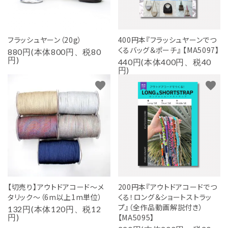
フラッシュヤーン（20g）
400円本『フラッシュヤーンでつ
くるバッグ＆ポーチ』 【MA5097】
880円(本体800円、税80
円)
440円(本体400円、税40
円)
favorite
favorite
【切売り】アウトドアコード～メ
200円本『アウトドアコードでつ
タリック～（6m以上1m単位）
くる！ロング＆ショートストラッ
プ』（全作品動画解説付き）
132円(本体120円、税12
円)
【MA5095】