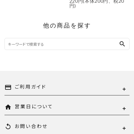
220円(本体200円、税20
円)
他の商品を探す
search
ご利用ガイド
payment
営業日について
home
お問い合わせ
replay