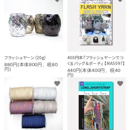
フラッシュヤーン（20g）
400円本『フラッシュヤーンでつ
くるバッグ＆ポーチ』 【MA5097】
880円(本体800円、税80
円)
440円(本体400円、税40
円)
favorite
favorite