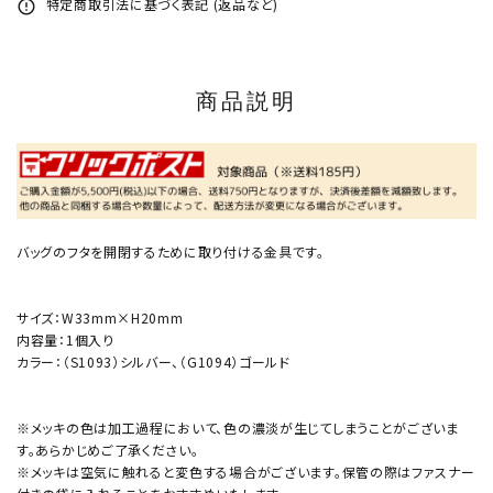
特定商取引法に基づく表記 (返品など)
error_outline
商品説明
バッグのフタを開閉するために取り付ける金具です。
サイズ：W33mm×H20mm
内容量：1個入り
カラー：（S1093）シルバー、（G1094）ゴールド
※メッキの色は加工過程において、色の濃淡が生じてしまうことがございま
す。あらかじめご了承ください。
※メッキは空気に触れると変色する場合がございます。保管の際はファスナー