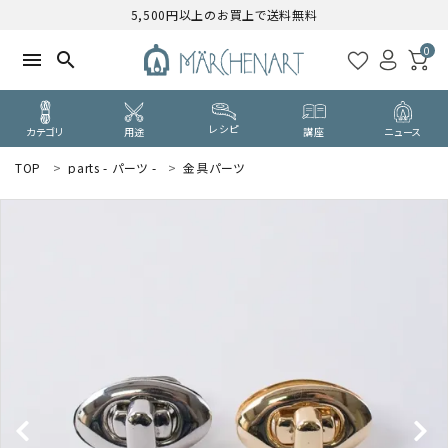
5,500円以上のお買上で送料無料
0
menu
search
レシピ
カテゴリ
用途
講座
ニュース
TOP
parts - パーツ -
金具パーツ
search
WELCOME
ようこそ ゲスト 様
ログイン
新規会員登録
CATEGORY
カテゴリーから探す
PURPOSE