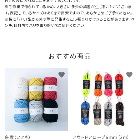
付きの袋に入れることをおすすめいたします。
※手作業で作られているため、大きさに多少の誤差が生じることがございま
す。表記しているサイズはあくまで目安ですので、あらかじめご了承ください。
※稀に『バリ（型から外す際に発生する出っ張り）』ができることがあります。ペ
ンチ、目打ちでバリを取り除いてご使用ください。
おすすめ商品
favorite
favorite
糸雲（いとも）
アウトドアロープ6mm（3m）