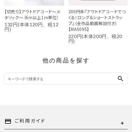
【切売り】アウトドアコード～メ
200円本『アウトドアコードでつ
タリック～（6m以上1m単位）
くる！ロング＆ショートストラッ
プ』（全作品動画解説付き）
132円(本体120円、税12
円)
【MA5095】
220円(本体200円、税20
円)
他の商品を探す
search
ご利用ガイド
payment