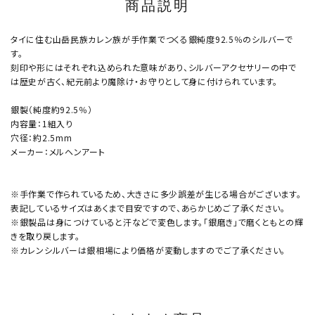
商品説明
タイに住む山岳民族カレン族が手作業でつくる銀純度92.5％のシルバーで
す。
刻印や形にはそれぞれ込められた意味があり、シルバーアクセサリーの中で
は歴史が古く、紀元前より魔除け・お守りとして身に付けられています。
銀製（純度約92.5％）
内容量：1組入り
穴径：約2.5mm
メーカー：メルヘンアート
※手作業で作られているため、大きさに多少誤差が生じる場合がございます。
表記しているサイズはあくまで目安ですので、あらかじめご了承ください。
※銀製品は身につけていると汗などで変色します。「銀磨き」で磨くともとの輝
きを取り戻します。
※カレンシルバーは銀相場により価格が変動しますのでご了承ください。