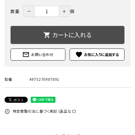
－
＋
数量
個
カートに入れる
shopping_cart
mail_outline
favorite
お問い合わせ
型番:
4975270907891
特定商取引法に基づく表記 (返品など)
error_outline