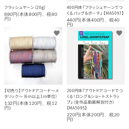
フラッシュヤーン（20g）
400円本『フラッシュヤーンでつ
くるバッグ＆ポーチ』 【MA5097】
880円(本体800円、税80
円)
440円(本体400円、税40
円)
favorite
favorite
【切売り】アウトドアコード～メ
200円本『アウトドアコードでつ
タリック～（6m以上1m単位）
くる！ロング＆ショートストラッ
プ』（全作品動画解説付き）
132円(本体120円、税12
円)
【MA5095】
220円(本体200円、税20
円)