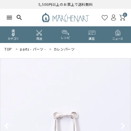
5,500円以上のお買上で送料無料
0
menu
search
レシピ
カテゴリ
用途
講座
ニュース
TOP
parts - パーツ -
カレンパーツ
search
WELCOME
ようこそ ゲスト 様
ログイン
新規会員登録
CATEGORY
カテゴリーから探す
PURPOSE