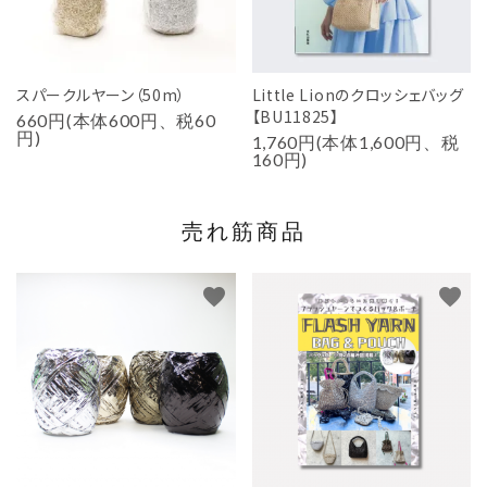
スパークルヤーン（50m）
Little Lionのクロッシェバッグ
【BU11825】
660円(本体600円、税60
円)
1,760円(本体1,600円、税
160円)
売れ筋商品
favorite
favorite