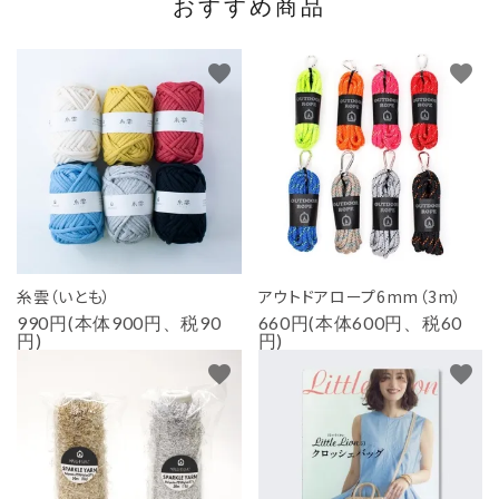
おすすめ商品
favorite
favorite
糸雲（いとも）
アウトドアロープ6mm（3m）
990円(本体900円、税90
660円(本体600円、税60
円)
円)
favorite
favorite