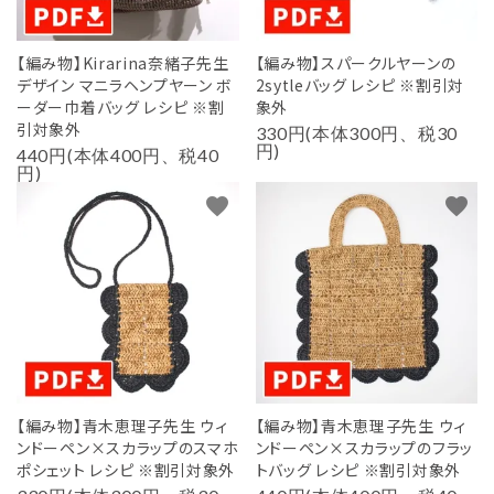
【編み物】Kirarina奈緒子先生
【編み物】スパークルヤーンの
デザイン マニラヘンプヤーン ボ
2sytleバッグ レシピ ※割引対
ーダー巾着バッグ レシピ ※割
象外
引対象外
330円(本体300円、税30
円)
440円(本体400円、税40
円)
favorite
favorite
【編み物】青木恵理子先生 ウィ
【編み物】青木恵理子先生 ウィ
ンドーペン×スカラップのスマホ
ンドーペン×スカラップのフラッ
ポシェット レシピ ※割引対象外
トバッグ レシピ ※割引対象外