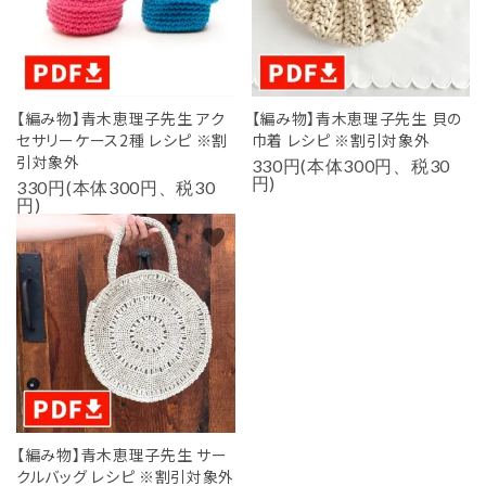
【編み物】青木恵理子先生 アク
【編み物】青木恵理子先生 貝の
セサリーケース2種 レシピ ※割
巾着 レシピ ※割引対象外
引対象外
330円(本体300円、税30
円)
330円(本体300円、税30
円)
favorite
【編み物】青木恵理子先生 サー
クルバッグ レシピ ※割引対象外