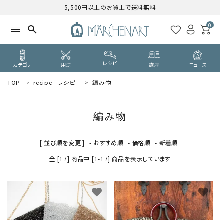
5,500円以上のお買上で送料無料
0
menu
search
レシピ
カテゴリ
用途
講座
ニュース
TOP
recipe - レシピ -
編み物
search
編み物
WELCOME
ようこそ ゲスト 様
[ 並び順を変更 ]
-
おすすめ順
-
価格順
-
新着順
全 [17] 商品中 [1-17] 商品を表示しています
ログイン
新規会員登録
CATEGORY
favorite
favorite
カテゴリーから探す
PURPOSE