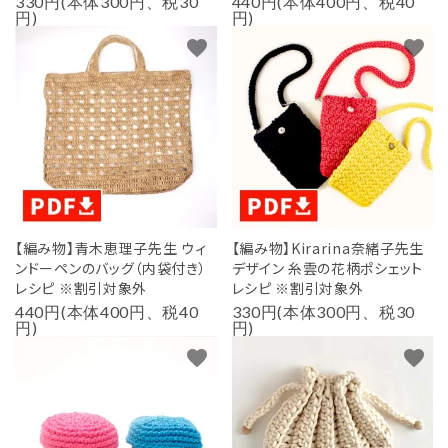
330円(本体300円、税30
440円(本体400円、税40
円)
円)
favorite
favorite
【編み物】青木恵理子先生 ウィ
【編み物】Kirarina奈緒子先生
ンドーペンのバッグ（内袋付き）
デザイン 糸雲の花柄ポシェット
レシピ ※割引対象外
レシピ ※割引対象外
440円(本体400円、税40
330円(本体300円、税30
円)
円)
favorite
favorite