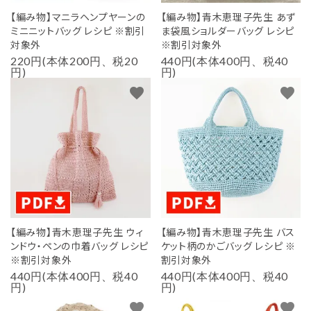
【編み物】マニラヘンプヤーンの
【編み物】青木恵理子先生 あず
ミニニットバッグ レシピ ※割引
ま袋風ショルダーバッグ レシピ
対象外
※割引対象外
220円(本体200円、税20
440円(本体400円、税40
円)
円)
favorite
favorite
【編み物】青木恵理子先生 ウィ
【編み物】青木恵理子先生 バス
ンドウ・ペンの巾着バッグ レシピ
ケット柄のかごバッグ レシピ ※
※割引対象外
割引対象外
440円(本体400円、税40
440円(本体400円、税40
円)
円)
favorite
favorite