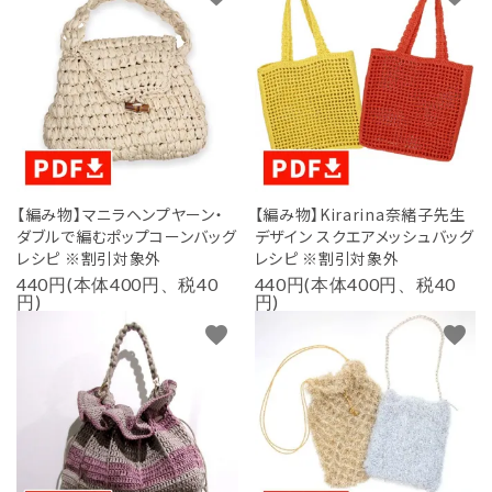
【編み物】マニラヘンプヤーン・
【編み物】Kirarina奈緒子先生
ダブルで編むポップコーンバッグ
デザイン スクエアメッシュバッグ
レシピ ※割引対象外
レシピ ※割引対象外
440円(本体400円、税40
440円(本体400円、税40
円)
円)
favorite
favorite