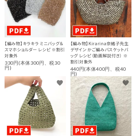
用途から探す
WORKSHOP
講座
NEWS
【編み物】キラキラ ミニバッグ＆
【編み物】Kirarina奈緒子先生
お知らせ
スマホショルダー レシピ ※割引
デザイン かご編みバスケットバ
対象外
ッグ レシピ（動画解説付き） ※
SHOP
割引対象外
330円(本体300円、税30
店舗
円)
440円(本体400円、税40
円)
CONTACT
favorite
favorite
お問い合わせ