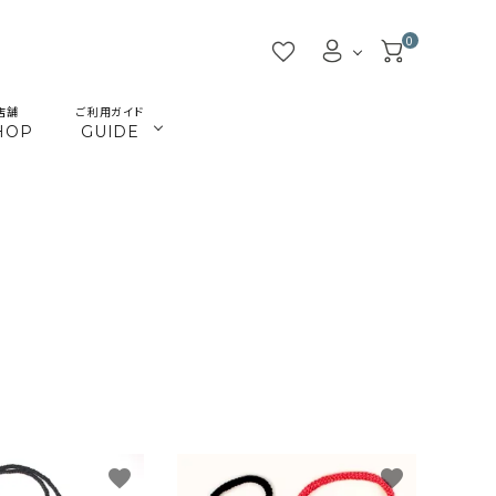
0
店舗
ご利用ガイド
HOP
GUIDE
／ビーズ
／ツール
マクラメインテリア
マクラメアクセサリー
beads
tools
／本
／陶土
きらきらテープバッグ
革ひも
books
clay
JMA講座関連
首輪とリード
Timb.認定講座関連
ねこ関連
カギ
メタル・ピューター
ガラス
ジョイント（ナス・鉄砲カン
favorite
favorite
アウトレット
割引除外品