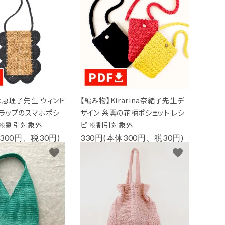
木恵理子先生 ウィンド
【編み物】Kirarina奈緒子先生デ
ラップのスマホポシ
ザイン 糸雲の花柄ポシェット レシ
 ※割引対象外
ピ ※割引対象外
300円、税30円)
330円(本体300円、税30円)
favorite
favorite