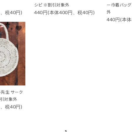
シピ ※割引対象外
ー巾着バッグ
外
円、税40円)
440円(本体400円、税40円)
440円(本体
favorite
子先生 サーク
割引対象外
円、税40円)
1