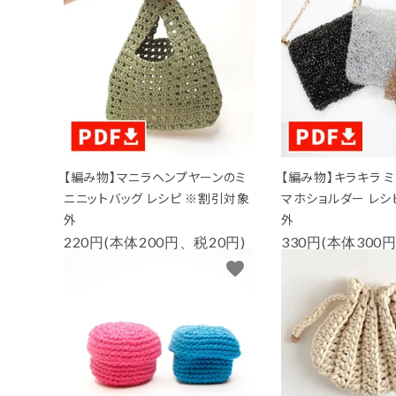
PURPOSE
用途から探す
WORKSHOP
講座
NEWS
お知らせ
【編み物】マニラヘンプヤーンのミ
【編み物】キラキラ 
SHOP
ニニットバッグ レシピ ※割引対象
マホショルダー レシ
店舗
外
外
220円(本体200円、税20円)
330円(本体300
CONTACT
お問い合わせ
favorite