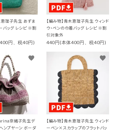
木恵理子先生 あずま
【編み物】青木恵理子先生 ウィンド
ーバッグ レシピ ※割
ウ・ペンの巾着バッグ レシピ ※割
引対象外
400円、税40円)
440円(本体400円、税40円)
favorite
favorite
rarina奈緒子先生デ
【編み物】青木恵理子先生 ウィンド
ラヘンプヤーン ボーダ
ーペン×スカラップのフラットバッ