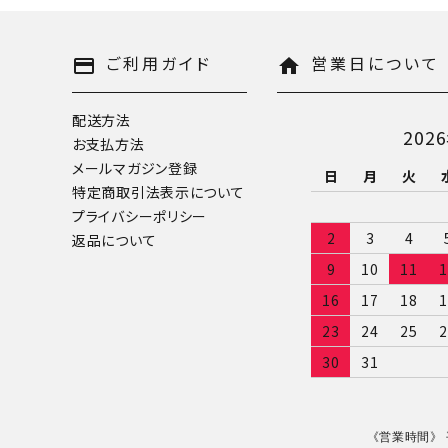
キーワード
ご利用ガイド
営業日について
payment
home
配送方法
202
お支払方法
カテゴリー
メールマガジン登録
日
月
火
特定商取引法表示について
プライバシーポリシー
2
3
4
返品について
9
10
11
1
検索する
16
17
18
1
23
24
25
2
30
31
《営業時間》 平