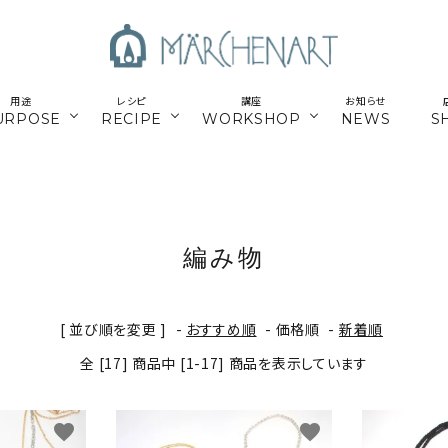
用途
レシピ
講座
お知らせ
URPOSE
RECIPE
WORKSHOP
NEWS
S
も
／パーツ
新商品
マクラメはじめてさん
parts
／副資材
／キット
編み糸
かご編みTimb.テープ
kit
編み物
／
online course
ウンロードレシピ
アウトドア
スマホショルダー関連
オンライン講座
[ 並び順を変更 ]
-
おすすめ順
-
価格順
-
新着順
パワーストーン
シルバー
全 [17] 商品中 [1-17] 商品を表示しています
ナチュラル素材
ウッド
favorite
favorite
留めパーツ
お得な業務用