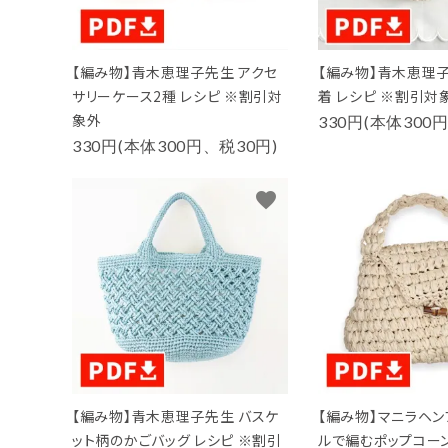
【編み物】青木恵理子先生 アクセ
【編み物】青木恵理
サリーケース2種 レシピ ※割引対
着 レシピ ※割引対
象外
330円(本体300
330円(本体300円、税30円)
favorite
【編み物】青木恵理子先生 バスケ
【編み物】マニラヘン
ット柄のかごバッグ レシピ ※割引
ルで編むポップコーン