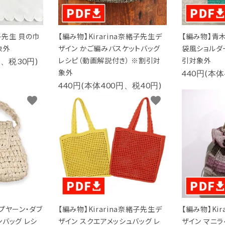
子先生 貝の巾
【編み物】Kirarina奈緒子先生デ
【編み物】青
象外
ザイン かご編みバスケットバッグ
袋風ショルダ
レシピ（動画解説付き） ※割引対
引対象外
円、税30円)
象外
440円(本体
440円(本体400円、税40円)
favorite
favorite
プヤーン・ダブ
【編み物】Kirarina奈緒子先生デ
【編み物】Ki
バッグ レシ
ザイン スクエアメッシュバッグ レ
ザイン マニ