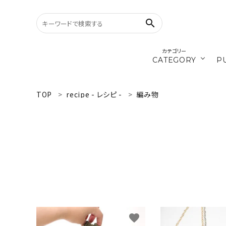
search
カテゴリー
CATEGORY
P
／ひ
cords
TOP
recipe - レシピ -
編み物
search
materials
WELCOME
／ダ
recipe
ようこそ ゲスト 様
ログイン
新規会員登録
CATEGORY
カテゴリーから探す
favorite