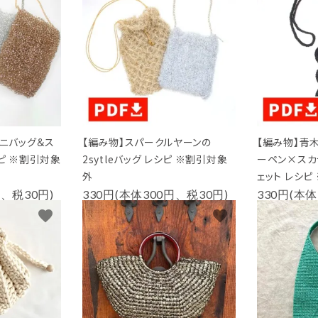
ミニバッグ＆ス
【編み物】スパークルヤーンの
【編み物】青
ピ ※割引対象
2sytleバッグ レシピ ※割引対象
ーペン×スカ
外
ェット レシピ
円、税30円)
330円(本体300円、税30円)
330円(本体
favorite
favorite