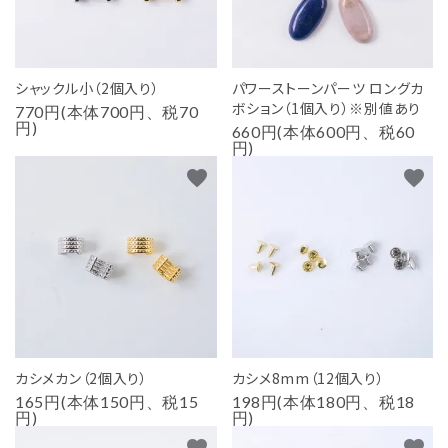
シャックル小（2個入り）
パワーストーンパーツ ロングカ
ボション（1個入り）※別値あり
770円(本体700円、税70
円)
660円(本体600円、税60
円)
favorite
favorite
カシメカン（2個入り）
カシメ8mm（12個入り）
165円(本体150円、税15
198円(本体180円、税18
円)
円)
favorite
favorite