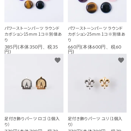
パワーストーンパーツ ラウンド
パワーストーンパーツ ラウンド
カボション15mm 1コ※別値あ
カボション25mm 1コ※別値あ
り
り
385円(本体350円、税35
660円(本体600円、税60
円)
円)
favorite
favorite
足付き飾りパーツ ロゴ（1個入
足付き飾りパーツ ユリ（1個入
り）
り）