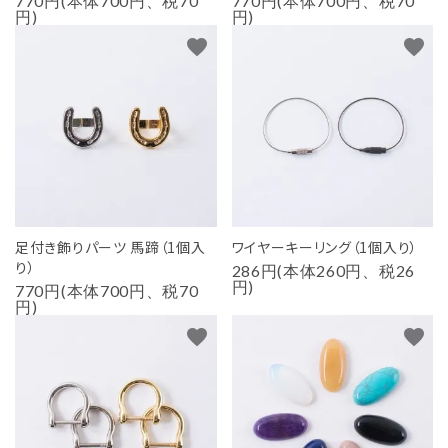
770円(本体700円、税70
770円(本体700円、税70
円)
円)
favorite
favorite
足付き飾りパーツ 馬蹄（1個入
ワイヤーキーリング（1個入り）
り）
286円(本体260円、税26
円)
770円(本体700円、税70
円)
favorite
favorite