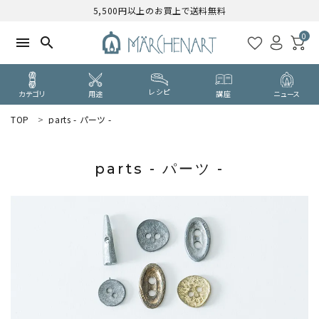
5,500円以上のお買上で送料無料
0
menu
search
レシピ
カテゴリ
用途
講座
ニュース
TOP
parts - パーツ -
search
parts - パーツ -
WELCOME
ようこそ ゲスト 様
ログイン
新規会員登録
CATEGORY
カテゴリーから探す
PURPOSE