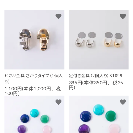
favorite
favorite
ヒネリ金具 さがりタイプ（1個入
足付き金具（2個入り）S1099
り）
385円(本体350円、税35
円)
1,100円(本体1,000円、税
100円)
favorite
favorite