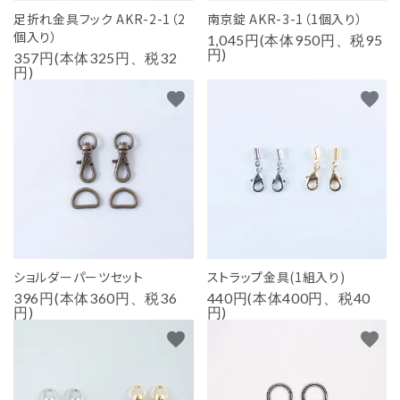
足折れ金具フック AKR-2-1（2
南京錠 AKR-3-1（1個入り）
個入り）
1,045円(本体950円、税95
円)
357円(本体325円、税32
円)
favorite
favorite
ショルダーパーツセット
ストラップ金具(1組入り)
396円(本体360円、税36
440円(本体400円、税40
円)
円)
favorite
favorite