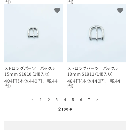
円)
円)
favorite
favorite
ストロングパーツ バックル
ストロングパーツ バックル
15mm S1810（1個入り）
18mm S1811（1個入り）
484円(本体440円、税44
484円(本体440円、税44
円)
円)
<
1
2
3
4
5
6
7
>
全190件