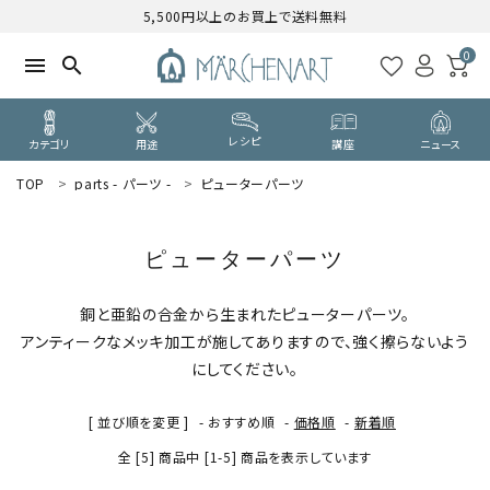
5,500円以上のお買上で送料無料
0
menu
search
レシピ
カテゴリ
用途
講座
ニュース
TOP
parts - パーツ -
ピューターパーツ
search
ピューターパーツ
WELCOME
ようこそ ゲスト 様
銅と亜鉛の合金から生まれたピューターパーツ。
アンティークなメッキ加工が施してありますので、強く擦らないよう
ログイン
新規会員登録
にしてください。
CATEGORY
[ 並び順を変更 ]
-
おすすめ順
-
価格順
-
新着順
カテゴリーから探す
全 [5] 商品中 [1-5] 商品を表示しています
PURPOSE