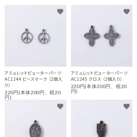
用途から探す
favorite
favorite
WORKSHOP
講座
NEWS
お知らせ
SHOP
店舗
アミュレットピューターパーツ
アミュレットピューターパーツ
AC1244 ピースマーク （2個入
AC1245 クロス （2個入り）
CONTACT
り）
220円(本体200円、税20
お問い合わせ
円)
220円(本体200円、税20
円)
favorite
favorite