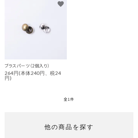
favorite
用途から探す
WORKSHOP
講座
NEWS
お知らせ
SHOP
ブラスパーツ（2個入り）
店舗
264円(本体240円、税24
円)
CONTACT
お問い合わせ
全1件
他の商品を探す