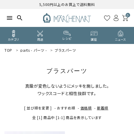
5,500円以上のお買上で送料無料
0
menu
search
レシピ
カテゴリ
用途
講座
ニュース
TOP
parts - パーツ -
ブラスパーツ
search
ブラスパーツ
WELCOME
ようこそ ゲスト 様
真鍮が変色しないようにメッキを施しました。
ワックスコードと相性抜群です。
ログイン
新規会員登録
[ 並び順を変更 ]
-
おすすめ順
-
価格順
-
新着順
CATEGORY
全 [1] 商品中 [1-1] 商品を表示しています
カテゴリーから探す
PURPOSE