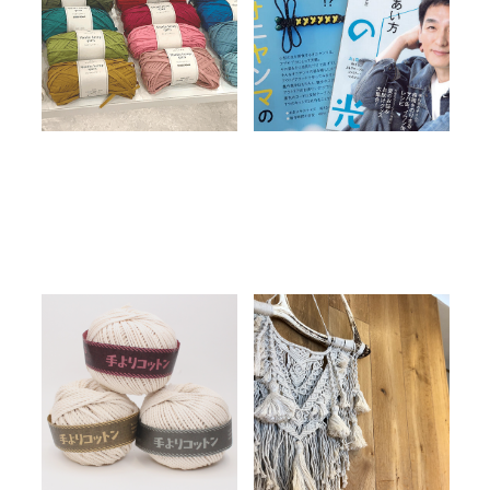
2025.06.10
2024.05.24
製品・出版情報
読みもの
読みもの
貴重な撚り手法で抜群の使
結ぶ（マクラメ）技法で作品
いやすさ！マクラメに最適な
の可能性は無限大！
「手よりコットン」！
2023.12.18
2023.11.22
読みもの
読みもの