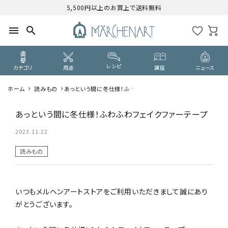
5,500円以上のお買上で送料無料
menu
search
レシピ
カテゴリ
用途
講座
ニュース
ホーム
読みもの
あっという間に冬仕様！ふわ
search
ふわフェイクファーテープ
あっという間に冬仕様！ふわふわフェイクファーテープ
CATEGORY
2023.11.22
カテゴリーから探す
読みもの
PURPOSE
用途から探す
いつもメルヘンアートストアをご利用いただきまして誠にあり
WORKSHOP
がとうございます。
講座