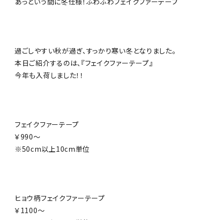
あっという間に冬仕様！ふわふわフェイクファーテープ
NEWS
お知らせ
SHOP
店舗
過ごしやすい秋が過ぎ、すっかり寒い冬となりました。
本日ご紹介するのは、『フェイクファーテープ』
CONTACT
今年も入荷しました！！
お問い合わせ
フェイクファーテープ
￥990～
※50cm以上10cm単位
ヒョウ柄フェイクファーテープ
￥1100～