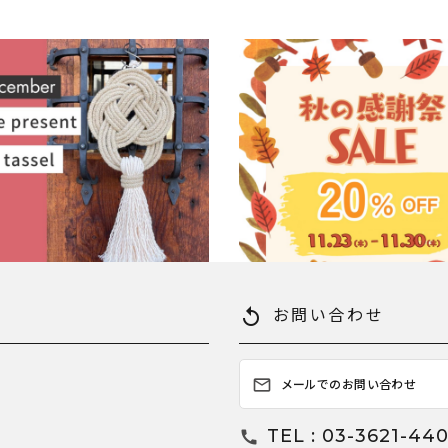
レシピプレゼントキャンペーンは、あ
11月23日（木）スタート！秋の感
セル！
はお得な20%OFF！
18
2023.11.22
未分類
お問い合わせ
replay
メールでのお問い合わせ
mail_outline
TEL : 03-3621-440
call