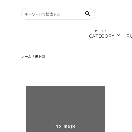
search
カテゴリー
CATEGORY
P
／ひ
cords
ホーム
未分類
search
materials
CATEGORY
カテゴリーから探す
／ダ
recipe
PURPOSE
Timb.認
用途から探す
WORKSHOP
講座
No Image