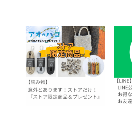
ストアでしか手に入らない！『ストア限定商
LINE友
品＆プレゼント』
2024.06.
2025.09.08
未分類
未分類
製品・出版情報