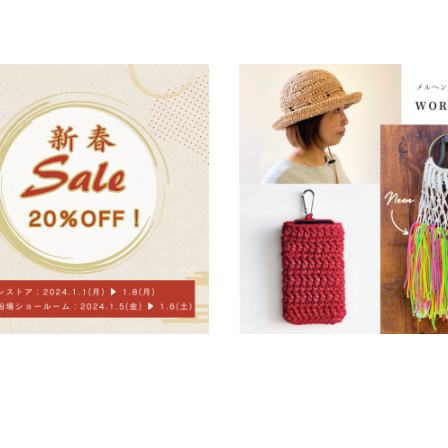
船場ショールーム、オンラインスト
2024メルヘンアート内見会 特
％OFF！年始セール開催！
ョップのご案内
28
2023.12.22
未分類