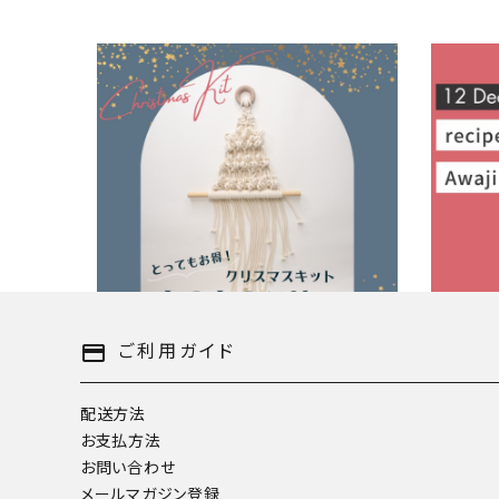
クリスマス限定！『もこもこツリー』がとって
12月の
もお得なキットになりました！
わじタッ
2023.12.19
2023.12.
未分類
未分類
ご利用ガイド
payment
配送方法
お支払方法
お問い合わせ
メールマガジン登録