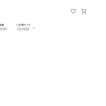
店舗
ご利用ガイド
HOP
GUIDE
／ビーズ
／ツール
マクラメインテリア
マクラメアクセサリー
beads
tools
／本
／陶土
きらきらテープバッグ
革ひも
books
cray
楽習フォーラム
首輪とリード
JMA講座関連
ねこ関連
カギ
メタル・ピューター
ガラス
ジョイント（ナス・鉄砲カン