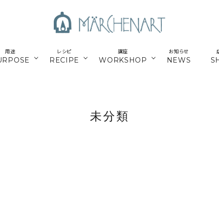
用途
レシピ
講座
お知らせ
URPOSE
RECIPE
WORKSHOP
NEWS
S
も
／パーツ
新商品
マクラメはじめてさん
parts
未分類
／副資材
／キット
編み糸
かご編みTimb.テープ
kit
／
online course
ウンロードレシピ
アウトドア
スマホショルダー関連
オンライン講座
定講座関連
パワーストーン
シルバー
ナチュラル素材
ウッド