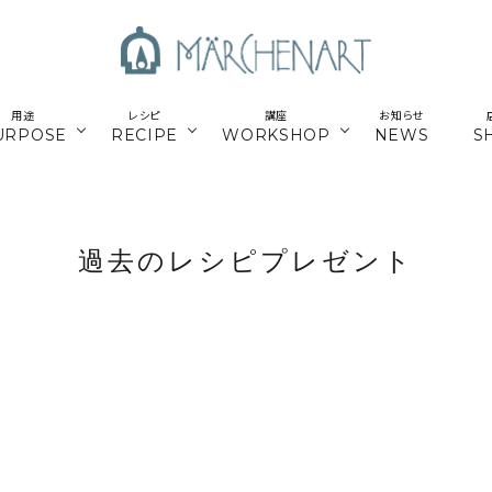
用途
レシピ
講座
お知らせ
URPOSE
RECIPE
WORKSHOP
NEWS
S
も
／パーツ
新商品
マクラメはじめてさん
parts
過去のレシピプレゼント
／副資材
／キット
編み糸
かご編みTimb.テープ
kit
／
online course
ウンロードレシピ
アウトドア
スマホショルダー関連
オンライン講座
定講座関連
パワーストーン
シルバー
ナチュラル素材
ウッド