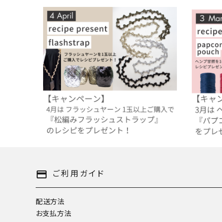
【4月のレシピプレゼント】キラッキラの新素
【3月の
材！フラッシュヤーンで編む『松編みフラッ
コポコ可
シュストラップ』
2025.03.31
2025.02.
過去のレシピプレゼント
過去のレシ
ご利用ガイド
payment
配送方法
お支払方法