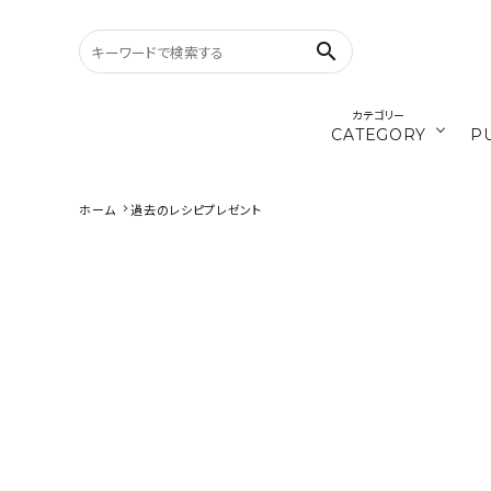
search
カテゴリー
CATEGORY
P
／ひ
cords
ホーム
過去のレシピプレゼント
search
materials
CATEGORY
カテゴリーから探す
／ダ
recipe
PURPOSE
Timb.認
用途から探す
WORKSHOP
講座