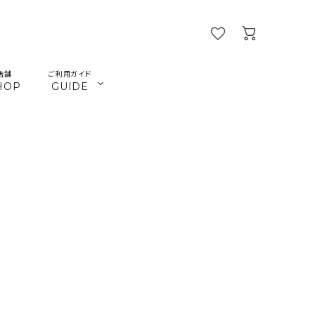
店舗
ご利用ガイド
HOP
GUIDE
／ビーズ
／ツール
マクラメインテリア
マクラメアクセサリー
beads
tools
／本
／陶土
きらきらテープバッグ
革ひも
books
cray
楽習フォーラム
首輪とリード
JMA講座関連
ねこ関連
カギ
メタル・ピューター
ガラス
ジョイント（ナス・鉄砲カン