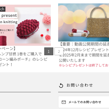
レシピプレゼント】ヘンプで編む！ポ
【重要】12月レシピプレゼント動
愛い『パプコーン編みポーチ』
長のお知らせ
28
2025.02.10
ピプレゼント
過去のレシピプレゼント
1
2
お問い合わせ
replay
メールでのお問い合わせ
mail_outline