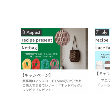
NEWS
お知らせ
SHOP
店舗
【8月レシピプレゼント】まるでレザー！ロマ
【7月レ
CONTACT
ンスコードでつくる『ネットバッグ』
レースで
お問い合わせ
2026.07.31
2026.06.
topic
お知らせ
過去のレシピプレゼント
topic