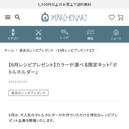
5,500円以上のお買上で送料無料
menu
search
レシピ
カテゴリ
用途
講座
ニュース
ホーム
過去のレシピプレゼント
【6月レシピプレゼント】カラ
search
ーが選べる限定キット『ボトル
ホルダー』
【6月レシピプレゼント】カラーが選べる限定キット『ボ
トルホルダー』
CATEGORY
カテゴリーから探す
2026.05.30
PURPOSE
過去のレシピプレゼント
用途から探す
WORKSHOP
6月は、
大人気のボトルホルダーがお作りいただける特別なレシピプレ
講座
ゼント企画を開催いたします。