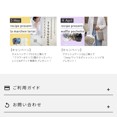
【5月レシピプレゼント】ラメ
【4月レシピプレゼント】フラ
ルヘンテープ『フラワー&サ
ッシュヤーンの『2way ワッフ
ンゴ2種のラリエット』
ルポシェット』
2026.04.30
2026.03.31
過去のレシピプレゼント
過去のレシピプレゼント
ご利用ガイド
payment
お問い合わせ
replay