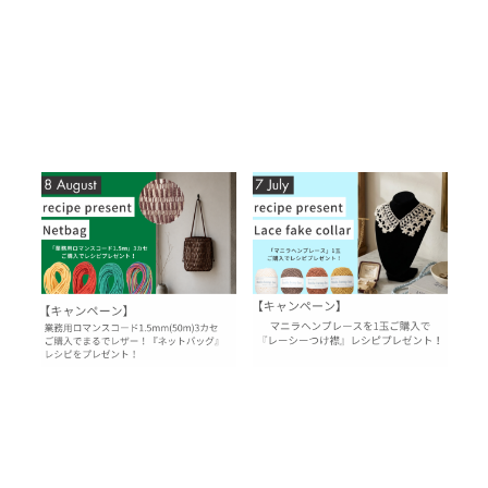
【8月レシピプレゼント】まる
【7月レシピプレゼント】洗え
でレザー！ロマンスコードで
るマニラヘンプレースでつく
つくる『ネットバッグ』
る『レーシーつけ襟』
2026.07.31
2026.06.29
topic
お知らせ
topic
イベント
過去のレシピプレゼント
過去のレシピプレゼント