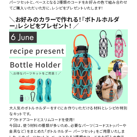
NEWS
パーツセットと、
ベースとなる2種類のコードをお好みの色で組み合わせ
お知らせ
てご購入いただいた方に、
レシピをプレゼントいたします！
＼お好みのカラーで作れる！『ボトルホルダ
SHOP
ー』レシピをプレゼント！ ／
店舗
CONTACT
お問い合わせ
大人気のボトルホルダーをすぐにお作りいただける材料とレシピの特別
なキットです。
アウトドアコードとスリムコードを使用！
今回は、使う材料の種類が多いため、必要なパーツ（コードストッパーや
金具など）をまとめた「ボトルホルダー パーツセット」をご用意いたしま
した。このパーツセットと、ベースとなる2種類のコードをお好みの色で