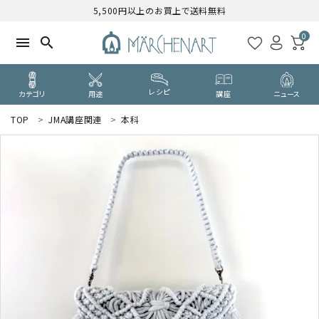
5,500円以上のお買上で送料無料
0
menu
search
レシピ
カテゴリ
用途
講座
ニュース
TOP
JMA講座関連
本科
search
WELCOME
ようこそ ゲスト 様
ログイン
新規会員登録
CATEGORY
カテゴリーから探す
PURPOSE