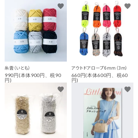
favorite
favorite
糸雲（いとも）
アウトドアロープ6mm（3m）
990円(本体900円、税90
660円(本体600円、税60
円)
円)
favorite
favorite