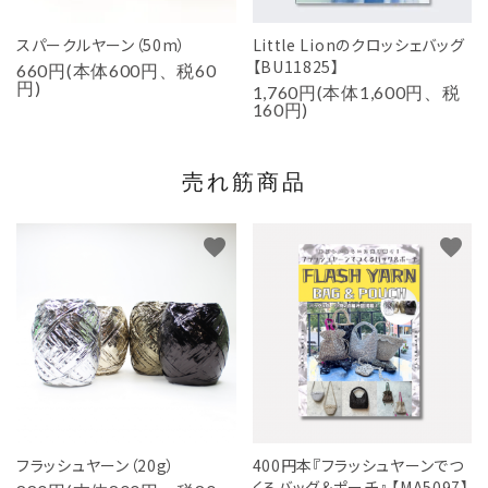
スパークルヤーン（50m）
Little Lionのクロッシェバッグ
【BU11825】
660円(本体600円、税60
円)
1,760円(本体1,600円、税
160円)
売れ筋商品
favorite
favorite
フラッシュヤーン（20g）
400円本『フラッシュヤーンでつ
くるバッグ＆ポーチ』 【MA5097】