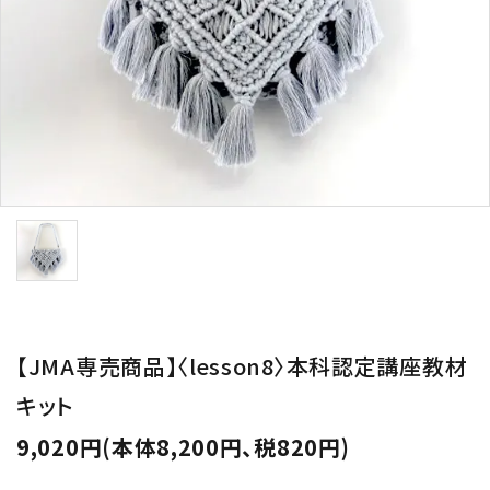
用途から探す
WORKSHOP
講座
NEWS
お知らせ
SHOP
店舗
CONTACT
お問い合わせ
【JMA専売商品】〈lesson8〉本科認定講座教材
キット
9,020円(本体8,200円、税820円)