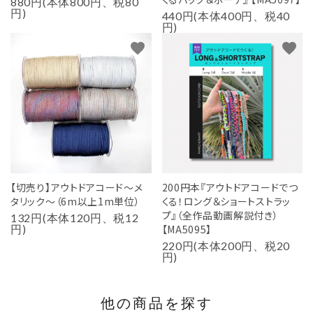
880円(本体800円、税80
円)
440円(本体400円、税40
円)
favorite
favorite
【切売り】アウトドアコード～メ
200円本『アウトドアコードでつ
タリック～（6m以上1m単位）
くる！ロング＆ショートストラッ
プ』（全作品動画解説付き）
132円(本体120円、税12
円)
【MA5095】
220円(本体200円、税20
円)
他の商品を探す