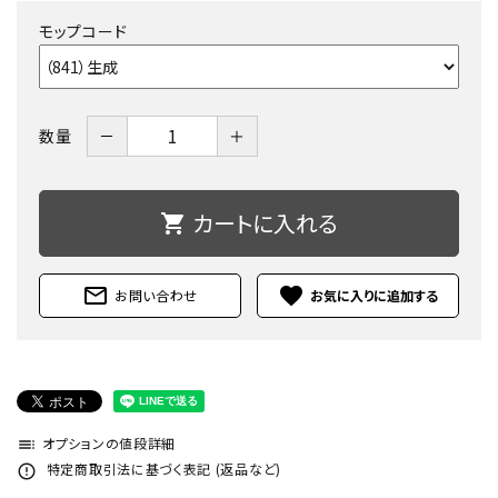
モップコード
－
＋
数量
カートに入れる
shopping_cart
mail_outline
favorite
お問い合わせ
オプションの値段詳細
toc
特定商取引法に基づく表記 (返品など)
error_outline