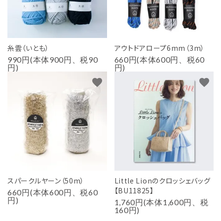
糸雲（いとも）
アウトドアロープ6mm（3m）
990円(本体900円、税90
660円(本体600円、税60
円)
円)
favorite
favorite
スパークルヤーン（50m）
Little Lionのクロッシェバッグ
【BU11825】
660円(本体600円、税60
円)
1,760円(本体1,600円、税
160円)