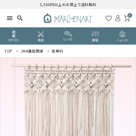
5,500円以上のお買上で送料無料
0
menu
search
レシピ
カテゴリ
用途
講座
ニュース
TOP
JMA講座関連
高等科
search
WELCOME
ようこそ ゲスト 様
ログイン
新規会員登録
CATEGORY
カテゴリーから探す
PURPOSE