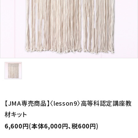
用途から探す
WORKSHOP
講座
NEWS
お知らせ
SHOP
店舗
CONTACT
お問い合わせ
【JMA専売商品】〈lesson9〉高等科認定講座教
材キット
6,600円(本体6,000円、税600円)