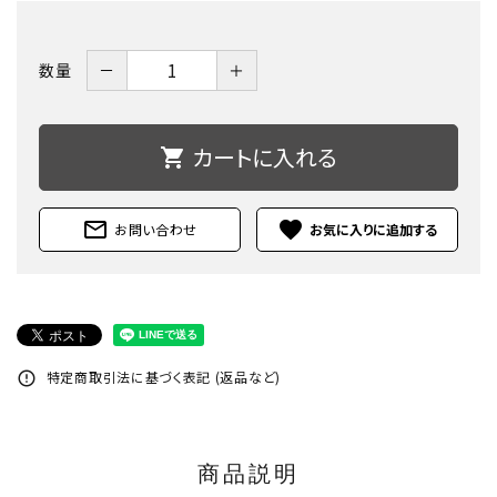
－
＋
数量
カートに入れる
shopping_cart
mail_outline
favorite
お問い合わせ
特定商取引法に基づく表記 (返品など)
error_outline
商品説明