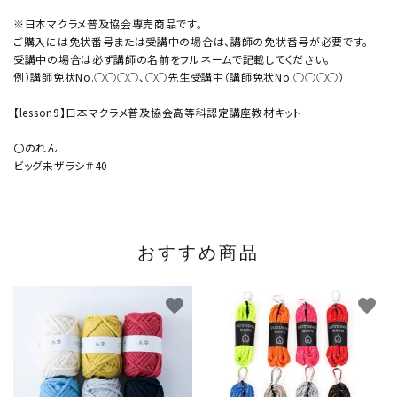
※日本マクラメ普及協会専売商品です。
ご購入には免状番号または受講中の場合は、講師の免状番号が必要です。
受講中の場合は必ず講師の名前をフルネームで記載してください。
例）講師免状No.○○○○、○○先生受講中（講師免状No.○○○○）
【lesson9】日本マクラメ普及協会高等科認定講座教材キット
〇のれん
ビッグ未ザラシ＃40
おすすめ商品
favorite
favorite