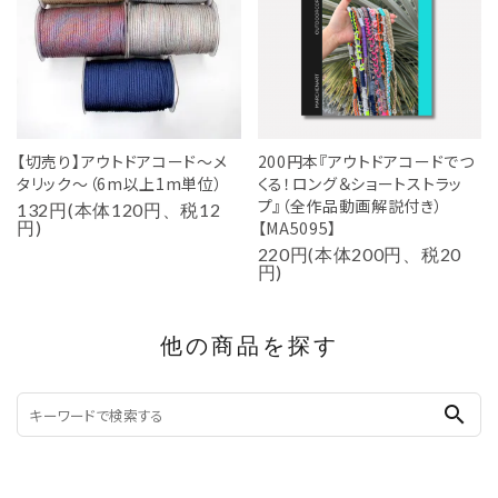
【切売り】アウトドアコード～メ
200円本『アウトドアコードでつ
タリック～（6m以上1m単位）
くる！ロング＆ショートストラッ
プ』（全作品動画解説付き）
132円(本体120円、税12
円)
【MA5095】
220円(本体200円、税20
円)
他の商品を探す
search