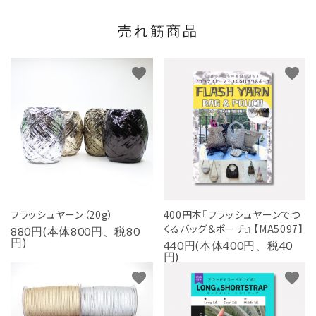
売れ筋商品
favorite
favorite
フラッシュヤーン（20g）
400円本『フラッシュヤーンでつ
くるバッグ＆ポーチ』 【MA5097】
880円(本体800円、税80
円)
440円(本体400円、税40
円)
favorite
favorite