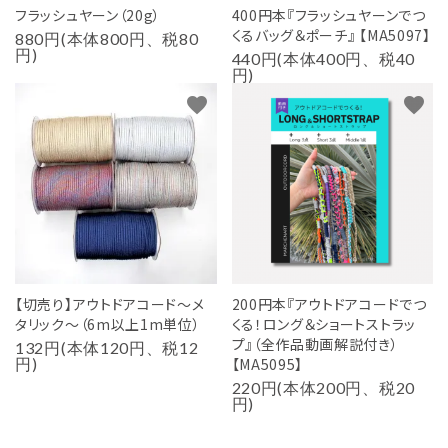
フラッシュヤーン（20g）
400円本『フラッシュヤーンでつ
くるバッグ＆ポーチ』 【MA5097】
880円(本体800円、税80
円)
440円(本体400円、税40
円)
favorite
favorite
【切売り】アウトドアコード～メ
200円本『アウトドアコードでつ
タリック～（6m以上1m単位）
くる！ロング＆ショートストラッ
プ』（全作品動画解説付き）
132円(本体120円、税12
円)
【MA5095】
220円(本体200円、税20
円)