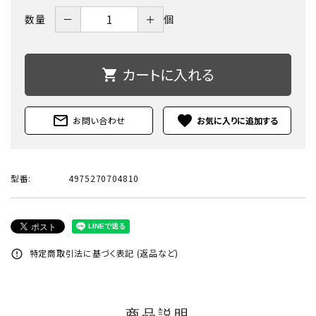
－
＋
数量
個
カートに入れる
shopping_cart
mail_outline
favorite
お問い合わせ
型番:
4975270704810
特定商取引法に基づく表記 (返品など)
error_outline
商品説明