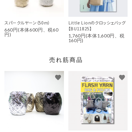
スパークルヤーン（50m）
Little Lionのクロッシェバッグ
【BU11825】
660円(本体600円、税60
円)
1,760円(本体1,600円、税
160円)
売れ筋商品
favorite
favorite