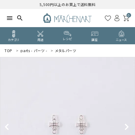
5,500円以上のお買上で送料無料
0
menu
search
レシピ
カテゴリ
用途
講座
ニュース
TOP
parts - パーツ -
メタルパーツ
search
WELCOME
ようこそ ゲスト 様
ログイン
新規会員登録
CATEGORY
カテゴリーから探す
PURPOSE