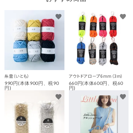
favorite
favorite
糸雲（いとも）
アウトドアロープ6mm（3m）
990円(本体900円、税90
660円(本体600円、税60
円)
円)
favorite
favorite