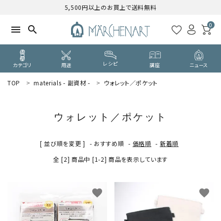
5,500円以上のお買上で送料無料
0
menu
search
レシピ
カテゴリ
用途
講座
ニュース
TOP
materials - 副資材 -
ウォレット／ポケット
search
ウォレット／ポケット
WELCOME
ようこそ ゲスト 様
[ 並び順を変更 ]
-
おすすめ順
-
価格順
-
新着順
全 [2] 商品中 [1-2] 商品を表示しています
ログイン
新規会員登録
CATEGORY
favorite
favorite
カテゴリーから探す
PURPOSE