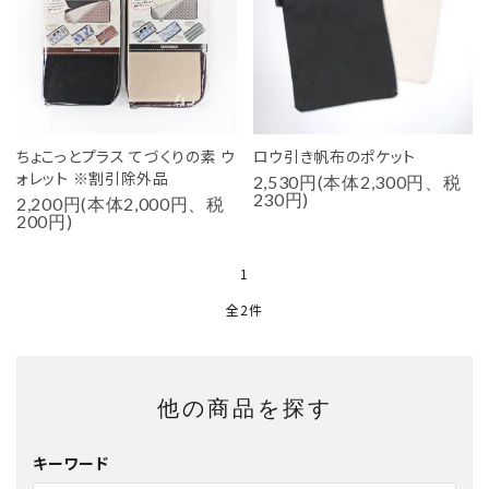
用途から探す
WORKSHOP
講座
NEWS
ちょこっとプラス てづくりの素 ウ
ロウ引き帆布のポケット
お知らせ
ォレット ※割引除外品
2,530円(本体2,300円、税
230円)
2,200円(本体2,000円、税
SHOP
200円)
店舗
1
CONTACT
全2件
お問い合わせ
他の商品を探す
キーワード