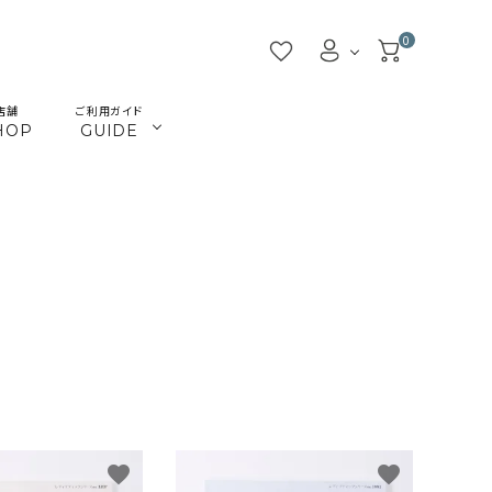
0
店舗
ご利用ガイド
HOP
GUIDE
／ビーズ
／ツール
マクラメインテリア
マクラメアクセサリー
beads
tools
／本
／陶土
きらきらテープバッグ
革ひも
books
clay
JMA講座関連
首輪とリード
Timb.認定講座関連
ねこ関連
カギ
メタル・ピューター
ガラス
ジョイント（ナス・鉄砲カン
favorite
favorite
アウトレット
割引除外品