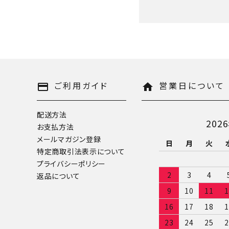
キーワード
ご利用ガイド
営業日について
payment
home
配送方法
202
お支払方法
カテゴリー
メールマガジン登録
日
月
火
特定商取引法表示について
プライバシーポリシー
2
3
4
返品について
9
10
11
1
検索する
16
17
18
1
23
24
25
2