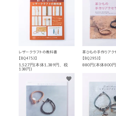
PURPOSE
用途から探す
WORKSHOP
講座
NEWS
お知らせ
レザークラフトの教科書
革ひもの手作りアク
SHOP
【BQ4753】
【BQ2953】
店舗
1,527円(本体1,389円、税
880円(本体800
138円)
CONTACT
お問い合わせ
favorite