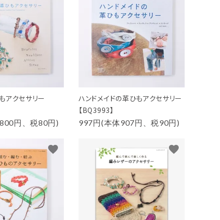
もアクセサリー
ハンドメイドの革ひもアクセサリー
【BQ3993】
800円、税80円)
997円(本体907円、税90円)
favorite
favorite