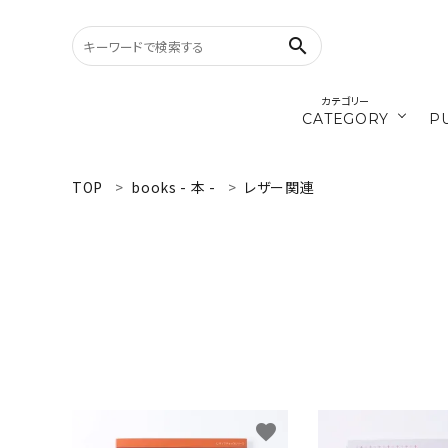
search
カテゴリー
CATEGORY
P
／ひ
cords
TOP
books - 本 -
レザー関連
search
materials
WELCOME
／ダ
recipe
ようこそ ゲスト 様
ログイン
新規会員登録
CATEGORY
カテゴリーから探す
favorite