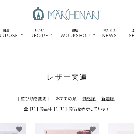
用途
レシピ
講座
お知らせ
URPOSE
RECIPE
WORKSHOP
NEWS
S
も
／パーツ
新商品
マクラメはじめてさん
parts
／副資材
／キット
編み糸
かご編みTimb.テープ
kit
レザー関連
／
online course
ウンロードレシピ
アウトドア
スマホショルダー関連
オンライン講座
[ 並び順を変更 ]
-
おすすめ順
-
価格順
-
新着順
パワーストーン
シルバー
全 [11] 商品中 [1-11] 商品を表示しています
ナチュラル素材
ウッド
favorite
favorite
留めパーツ
お得な業務用