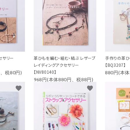
セサリー
革ひもを編む・組む・結ぶ レザーブ
手作りの革ひ
レイディングアクセサリー
【BQ3207】
【NV80140】
円、税80円)
880円(本体
968円(本体880円、税88円)
favorite
favorite