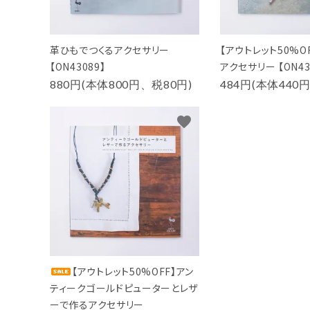
革ひもでつくるアクセサリー
【アウトレット50%O
【ON43089】
アクセサリー 【ON43
880円(本体800円、税80円)
484円(本体440
favorite
【アウトレット50%OFF】アン
ティークゴールドピューターとレザ
ーで作るアクセサリー