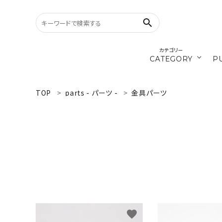
search
カテゴリー
CATEGORY
P
／ひ
cords
TOP
parts - パーツ -
金具パーツ
search
materials
WELCOME
／ダ
recipe
ようこそ ゲスト 様
ログイン
新規会員登録
CATEGORY
カテゴリーから探す
favorite