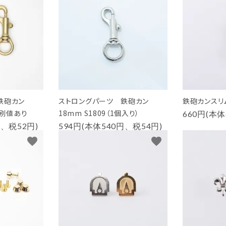
鉄砲カン
ストロングパーツ 鉄砲カン
鉄砲カンスリム
※別値あり
18mm S1809（1個入り）
660円(本体
円、税52円)
594円(本体540円、税54円)
favorite
favorite