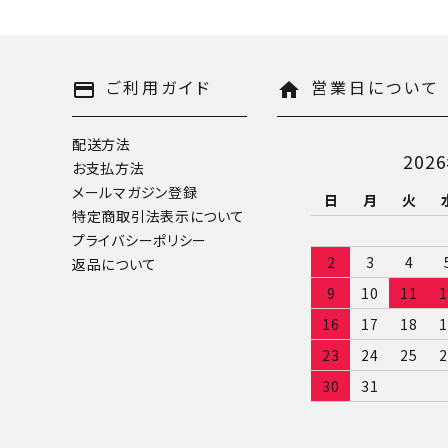
キーワード
ご利用ガイド
営業日について
payment
home
配送方法
202
お支払方法
カテゴリー
メールマガジン登録
日
月
火
特定商取引法表示について
プライバシーポリシー
2
3
4
返品について
9
10
11
1
検索する
16
17
18
1
23
24
25
2
30
31