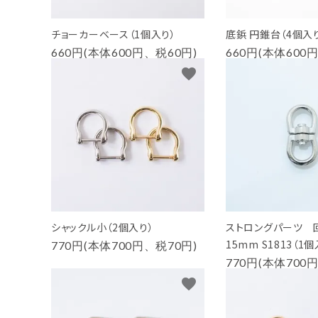
チョーカーベース（1個入り）
底鋲 円錐台（4個入
660円(本体600円、税60円)
660円(本体600
favorite
シャックル小（2個入り）
ストロングパーツ 
15mm S1813（1
770円(本体700円、税70円)
770円(本体700
favorite