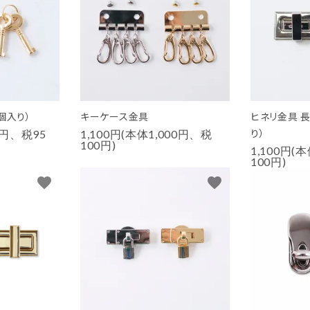
1個入り）
キーケース金具
ヒネリ金具 
り）
0円、税95
1,100円(本体1,000円、税
100円)
1,100円(
100円)
favorite
favorite