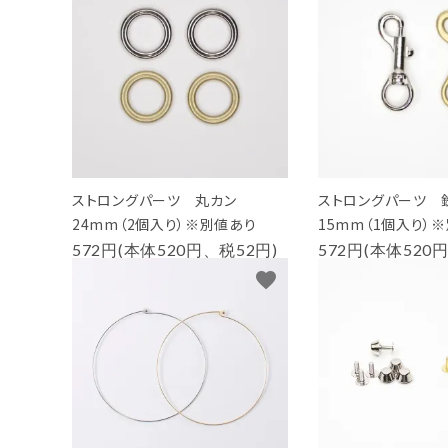
PURPOSE
用途から探す
WORKSHOP
講座
NEWS
お知らせ
ストロングパーツ 丸カン
ストロングパーツ 
SHOP
24mm（2個入り）※別値あり
15mm（1個入り）
店舗
572円(本体520円、税52円)
572円(本体520
favorite
CONTACT
お問い合わせ