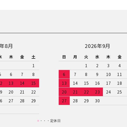
close
6年8月
2026年9月
水
木
金
土
日
月
火
水
木
金
1
1
2
3
4
5
6
7
8
6
7
8
9
10
11
2
13
14
15
13
14
15
16
17
18
9
20
21
22
20
21
22
23
24
25
6
27
28
29
27
28
29
30
■
・・・定休日