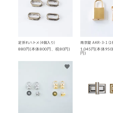
足折れハトメ（4個入り）
南京錠 AKR-3-1（
880円(本体800円、税80円)
1,045円(本体95
円)
favorite