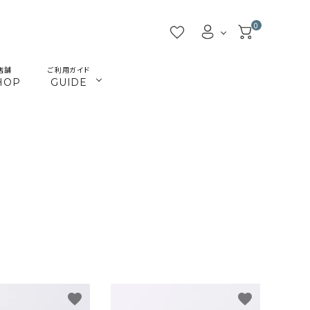
0
店舗
ご利用ガイド
HOP
GUIDE
／ビーズ
／ツール
マクラメインテリア
マクラメアクセサリー
beads
tools
／本
／陶土
きらきらテープバッグ
革ひも
books
clay
JMA講座関連
首輪とリード
Timb.認定講座関連
ねこ関連
カギ
メタル・ピューター
ガラス
ジョイント（ナス・鉄砲カン
favorite
favorite
アウトレット
割引除外品