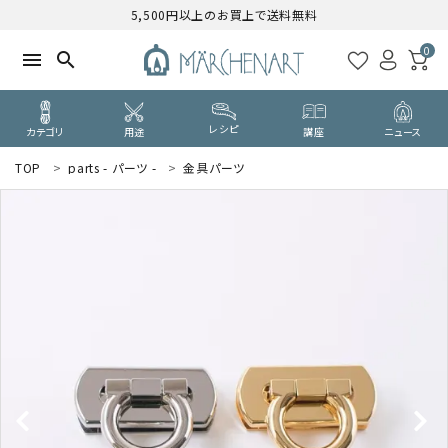
5,500円以上のお買上で送料無料
0
menu
search
レシピ
カテゴリ
用途
講座
ニュース
TOP
parts - パーツ -
金具パーツ
search
WELCOME
ようこそ ゲスト 様
ログイン
新規会員登録
CATEGORY
カテゴリーから探す
PURPOSE