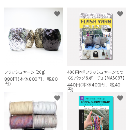
favorite
favorite
フラッシュヤーン（20g）
400円本『フラッシュヤーンでつ
くるバッグ＆ポーチ』 【MA5097】
880円(本体800円、税80
円)
440円(本体400円、税40
円)
favorite
favorite