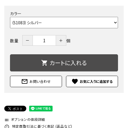
カラー
－
＋
数量
個
カートに入れる
shopping_cart
mail_outline
favorite
お問い合わせ
オプションの値段詳細
toc
特定商取引法に基づく表記 (返品など)
error_outline