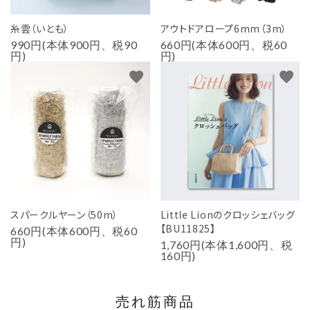
糸雲（いとも）
アウトドアロープ6mm（3m）
990円(本体900円、税90
660円(本体600円、税60
円)
円)
favorite
favorite
スパークルヤーン（50m）
Little Lionのクロッシェバッグ
【BU11825】
660円(本体600円、税60
円)
1,760円(本体1,600円、税
160円)
売れ筋商品