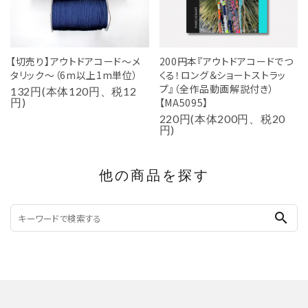
【切売り】アウトドアコード～メ
200円本『アウトドアコードでつ
タリック～（6m以上1m単位）
くる！ロング＆ショートストラッ
プ』（全作品動画解説付き）
132円(本体120円、税12
円)
【MA5095】
220円(本体200円、税20
円)
他の商品を探す
search