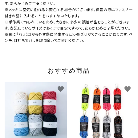
す。あらかじめご了承ください。
※メッキは空気に触れると変色する場合がございます。保管の際はファスナー
付きの袋に入れることをおすすめいたします。
※手作業で作られているため、大きさに多少の誤差が生じることがございま
す。表記しているサイズはあくまで目安ですので、あらかじめご了承ください。
※稀に『バリ（型から外す際に発生する出っ張り）』ができることがあります。ペ
ンチ、目打ちでバリを取り除いてご使用ください。
おすすめ商品
favorite
favorite