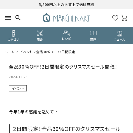
5,500円以上のお買上で送料無料
menu
search
レシピ
カテゴリ
用途
講座
ニュース
ホーム
イベント
全品30％OFF！2日間限定の
search
クリスマスセール開催！
全品30％OFF！2日間限定のクリスマスセール開催！
CATEGORY
2024.12.23
カテゴリーから探す
イベント
PURPOSE
用途から探す
今年1年の感謝を込めて…
WORKSHOP
講座
2日間限定！全品30％OFFのクリスマスセール