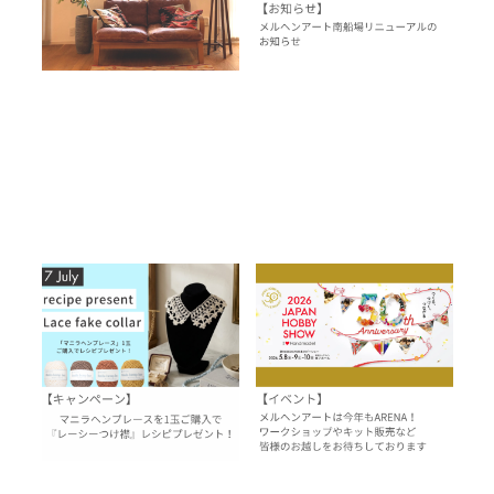
お知らせ
【7月レシピプレゼント】洗え
2026日本ホビーショー出展
るマニラヘンプレースでつく
決定！※ご来場ありがとうご
る『レーシーつけ襟』
ざいました！
2026.06.29
2026.03.18
topic
イベント
イベント
過去のレシピプレゼント