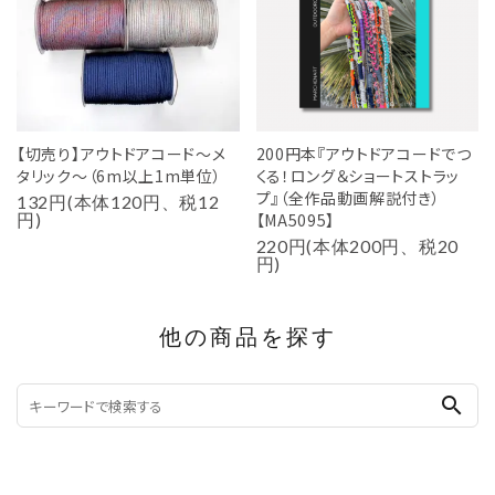
【切売り】アウトドアコード～メ
200円本『アウトドアコードでつ
タリック～（6m以上1m単位）
くる！ロング＆ショートストラッ
プ』（全作品動画解説付き）
132円(本体120円、税12
円)
【MA5095】
220円(本体200円、税20
円)
他の商品を探す
search