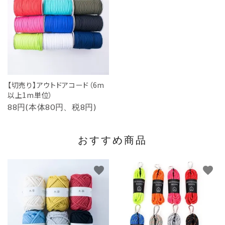
【切売り】アウトドアコード（6m
以上1m単位）
88円(本体80円、税8円)
おすすめ商品
favorite
favorite