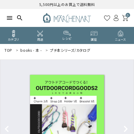
5,500円以上のお買上で送料無料
0
menu
search
レシピ
カテゴリ
用途
講座
ニュース
TOP
books - 本 -
プチ本シリーズ/カタログ
search
WELCOME
ようこそ ゲスト 様
ログイン
新規会員登録
CATEGORY
カテゴリーから探す
PURPOSE