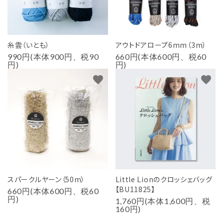
糸雲（いとも）
アウトドアロープ6mm（3m）
990円(本体900円、税90
660円(本体600円、税60
円)
円)
favorite
favorite
スパークルヤーン（50m）
Little Lionのクロッシェバッグ
【BU11825】
660円(本体600円、税60
円)
1,760円(本体1,600円、税
160円)