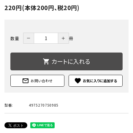
220円(本体200円、税20円)
－
＋
数量
冊
カートに入れる
shopping_cart
mail_outline
favorite
お問い合わせ
型番:
4975270750985