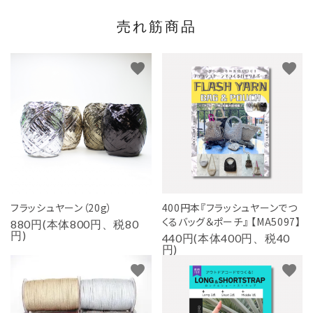
売れ筋商品
favorite
favorite
フラッシュヤーン（20g）
400円本『フラッシュヤーンでつ
くるバッグ＆ポーチ』 【MA5097】
880円(本体800円、税80
円)
440円(本体400円、税40
円)
favorite
favorite