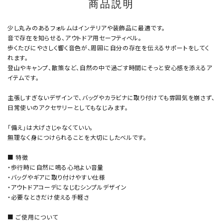
商品説明
少し丸みのあるフォルムはインテリアや装飾品に最適です。
音で存在を知らせる、アウトドア用セーフティベル。
歩くたびにやさしく響く音色が、周囲に自分の存在を伝えるサポートをしてく
れます。
登山やキャンプ、散策など、自然の中で過ごす時間にそっと安心感を添えるア
イテムです。
主張しすぎないデザインで、バッグやカラビナに取り付けても雰囲気を崩さず、
日常使いのアクセサリーとしてもなじみます。
「備え」は大げさじゃなくていい。
無理なく身につけられることを大切にしたベルです。
■ 特徴
・歩行時に自然に鳴る心地よい音量
・バッグやギアに取り付けやすい仕様
・アウトドアコーデになじむシンプルデザイン
・必要なときだけ使える手軽さ
■ ご使用について