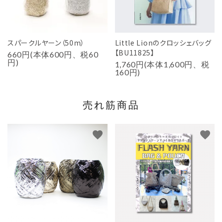
スパークルヤーン（50m）
Little Lionのクロッシェバッグ
【BU11825】
660円(本体600円、税60
円)
1,760円(本体1,600円、税
160円)
売れ筋商品
favorite
favorite