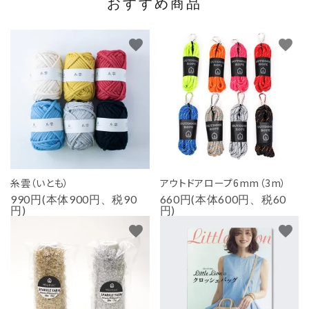
おすすめ商品
favorite
favorite
糸雲（いとも）
アウトドアロープ6mm（3m）
990円(本体900円、税90
660円(本体600円、税60
円)
円)
favorite
favorite