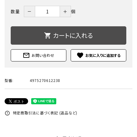
－
＋
数量
個
カートに入れる
shopping_cart
mail_outline
favorite
お問い合わせ
型番:
4975270612238
特定商取引法に基づく表記 (返品など)
error_outline