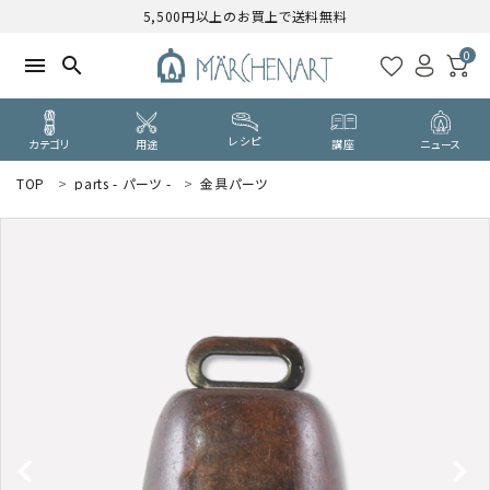
5,500円以上のお買上で送料無料
0
menu
search
レシピ
カテゴリ
用途
講座
ニュース
TOP
parts - パーツ -
金具パーツ
search
WELCOME
ようこそ ゲスト 様
ログイン
新規会員登録
CATEGORY
カテゴリーから探す
PURPOSE