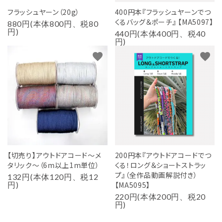
フラッシュヤーン（20g）
400円本『フラッシュヤーンでつ
くるバッグ＆ポーチ』 【MA5097】
880円(本体800円、税80
円)
440円(本体400円、税40
円)
favorite
favorite
【切売り】アウトドアコード～メ
200円本『アウトドアコードでつ
タリック～（6m以上1m単位）
くる！ロング＆ショートストラッ
プ』（全作品動画解説付き）
132円(本体120円、税12
円)
【MA5095】
220円(本体200円、税20
円)