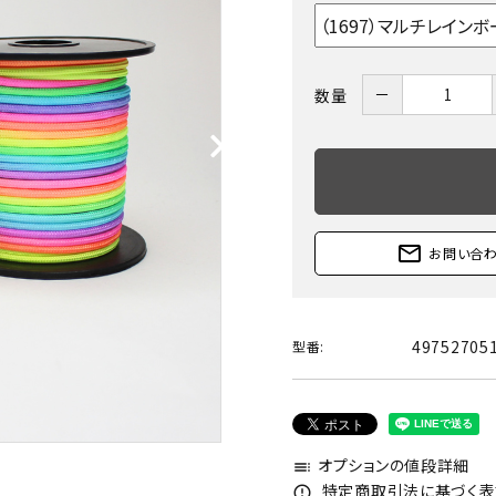
－
数量
mail_outline
お問い合
49752705
型番:
オプションの値段詳細
toc
特定商取引法に基づく表記
error_outline