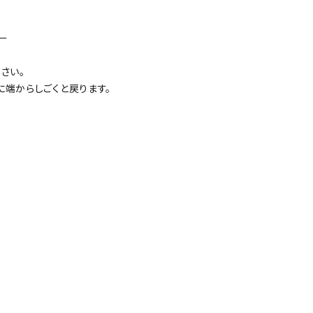
ボー
さい。
端からしごくと戻ります。