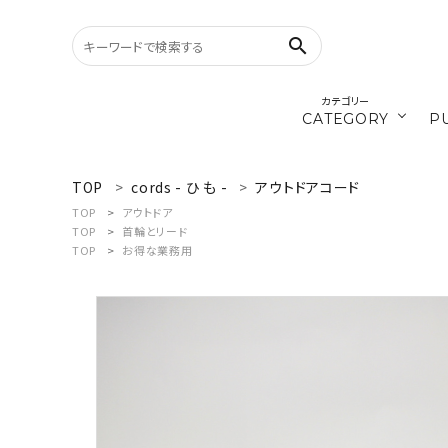
search
カテゴリー
CATEGORY
P
／ひ
cords
TOP
cords - ひ も -
アウトドアコード
search
TOP
アウトドア
TOP
首輪とリード
materials
TOP
お得な業務用
WELCOME
／ダ
recipe
ようこそ ゲスト 様
ログイン
新規会員登録
CATEGORY
カテゴリーから探す