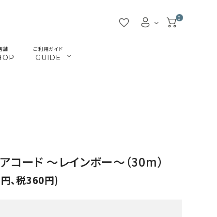
0
店舗
ご利用ガイド
HOP
GUIDE
／ビーズ
／ツール
マクラメインテリア
マクラメアクセサリー
beads
tools
／本
／陶土
きらきらテープバッグ
革ひも
books
clay
JMA講座関連
首輪とリード
Timb.認定講座関連
ねこ関連
アコード ～レインボー～（30m）
カギ
メタル・ピューター
0円、税360円)
ガラス
ジョイント（ナス・鉄砲カン
アウトレット
割引除外品