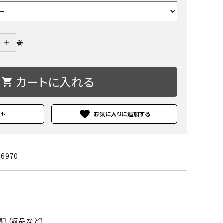
＋
巻
カートに入れる
shopping_cart
favorite
わせ
16970
 (返品など)