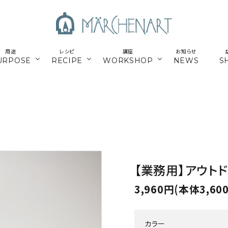
用途
レシピ
講座
お知らせ
URPOSE
RECIPE
WORKSHOP
NEWS
S
も
／パーツ
新商品
マクラメはじめてさん
parts
／副資材
／キット
編み糸
かご編みTimb.テープ
kit
／
online course
ウンロードレシピ
アウトドア
スマホショルダー関連
オンライン講座
【業務用】アウトド
パワーストーン
シルバー
3,960円(本体3,60
ナチュラル素材
ウッド
カラー
留めパーツ
お得な業務用