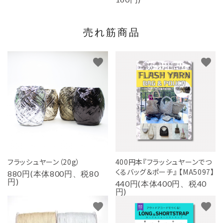
売れ筋商品
favorite
favorite
フラッシュヤーン（20g）
400円本『フラッシュヤーンでつ
くるバッグ＆ポーチ』 【MA5097】
880円(本体800円、税80
円)
440円(本体400円、税40
円)
favorite
favorite