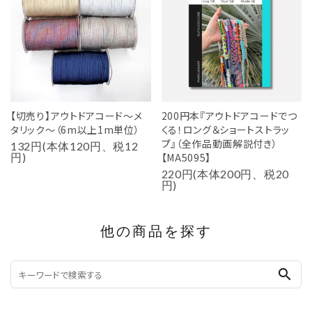
【切売り】アウトドアコード～メ
200円本『アウトドアコードでつ
タリック～（6m以上1m単位）
くる！ロング＆ショートストラッ
プ』（全作品動画解説付き）
132円(本体120円、税12
円)
【MA5095】
220円(本体200円、税20
円)
他の商品を探す
search