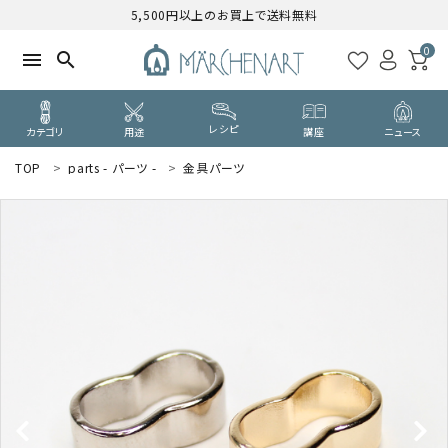
5,500円以上のお買上で送料無料
0
menu
search
レシピ
カテゴリ
用途
講座
ニュース
TOP
parts - パーツ -
金具パーツ
search
WELCOME
ようこそ ゲスト 様
ログイン
新規会員登録
CATEGORY
カテゴリーから探す
PURPOSE