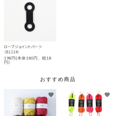
ロープジョイントパーツ
（B1224）
198円(本体180円、税18
円)
おすすめ商品
favorite
favorite