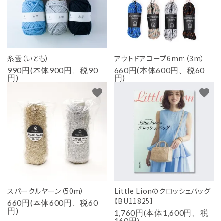
糸雲（いとも）
アウトドアロープ6mm（3m）
990円(本体900円、税90
660円(本体600円、税60
円)
円)
favorite
favorite
スパークルヤーン（50m）
Little Lionのクロッシェバッグ
【BU11825】
660円(本体600円、税60
円)
1,760円(本体1,600円、税
160円)