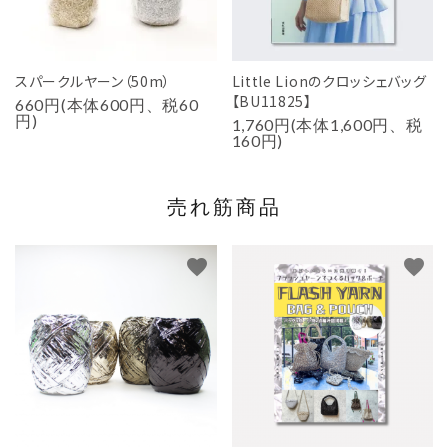
スパークルヤーン（50m）
Little Lionのクロッシェバッグ
【BU11825】
660円(本体600円、税60
円)
1,760円(本体1,600円、税
160円)
売れ筋商品
favorite
favorite