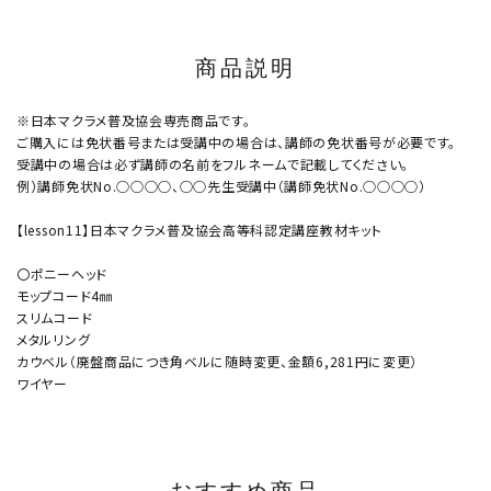
商品説明
※日本マクラメ普及協会専売商品です。
ご購入には免状番号または受講中の場合は、講師の免状番号が必要です。
受講中の場合は必ず講師の名前をフルネームで記載してください。
例）講師免状No.○○○○、○○先生受講中（講師免状No.○○○○）
【lesson11】日本マクラメ普及協会高等科認定講座教材キット
〇ポニーヘッド
モップコード4㎜
スリムコード
メタルリング
カウベル（廃盤商品につき角ベルに随時変更、金額6,281円に変更）
ワイヤー