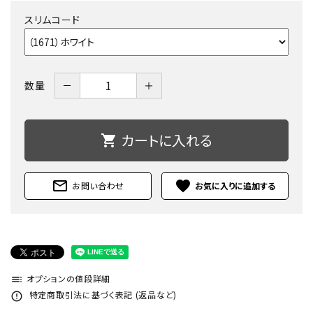
スリムコード
－
＋
数量
カートに入れる
shopping_cart
mail_outline
favorite
お問い合わせ
オプションの値段詳細
toc
特定商取引法に基づく表記 (返品など)
error_outline