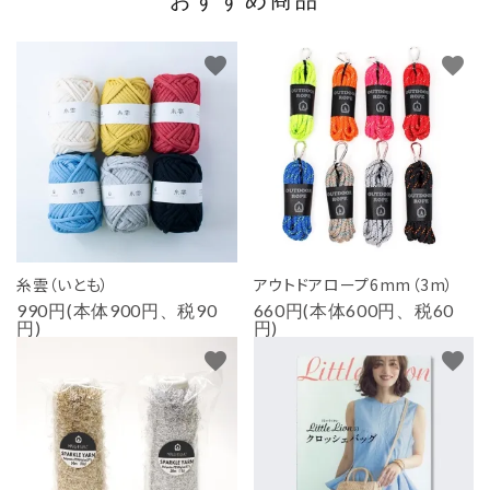
おすすめ商品
favorite
favorite
糸雲（いとも）
アウトドアロープ6mm（3m）
990円(本体900円、税90
660円(本体600円、税60
円)
円)
favorite
favorite