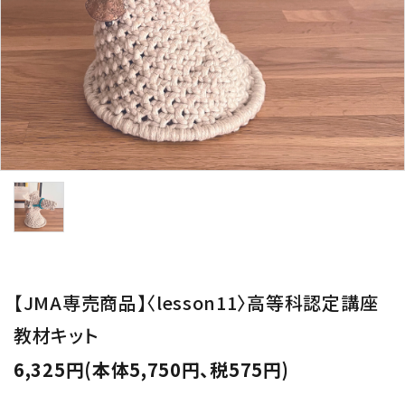
用途から探す
WORKSHOP
講座
NEWS
お知らせ
SHOP
店舗
CONTACT
お問い合わせ
【JMA専売商品】〈lesson11〉高等科認定講座
教材キット
6,325円(本体5,750円、税575円)