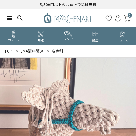
5,500円以上のお買上で送料無料
0
menu
search
レシピ
カテゴリ
用途
講座
ニュース
TOP
JMA講座関連
高等科
search
WELCOME
ようこそ ゲスト 様
ログイン
新規会員登録
CATEGORY
カテゴリーから探す
PURPOSE