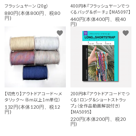
フラッシュヤーン（20g）
400円本『フラッシュヤーンでつ
くるバッグ＆ポーチ』 【MA5097】
880円(本体800円、税80
円)
440円(本体400円、税40
円)
favorite
favorite
【切売り】アウトドアコード～メ
200円本『アウトドアコードでつ
タリック～（6m以上1m単位）
くる！ロング＆ショートストラッ
プ』（全作品動画解説付き）
132円(本体120円、税12
円)
【MA5095】
220円(本体200円、税20
円)