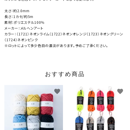
太さ：約2.0mm
長さ：1カセ/約5m
素材：ポリエステル100％
メーカー：メルヘンアート
カラー：（1721）ネオンライム（1722）ネオンオレンジ（1723）ネオングリーン
（1724）ネオンピンク
※ロットによって多少色目の濃淡があります。予めご了承ください。
おすすめ商品
favorite
favorite