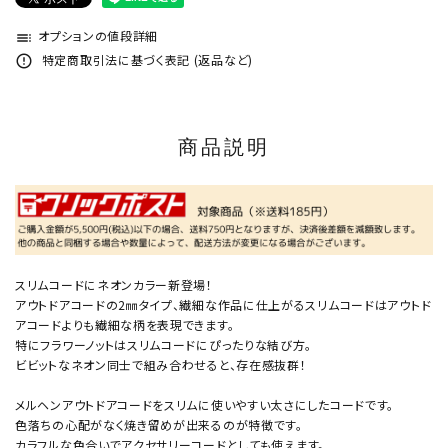
オプションの値段詳細
toc
特定商取引法に基づく表記 (返品など)
error_outline
商品説明
スリムコードにネオンカラー新登場！
アウトドアコードの2㎜タイプ、繊細な作品に仕上がるスリムコードはアウトド
アコードよりも繊細な柄を表現できます。
特にフラワーノットはスリムコードにぴったりな結び方。
ビビットなネオン同士で組み合わせると、存在感抜群！
メルヘンアウトドアコードをスリムに使いやすい太さにしたコードです。
色落ちの心配がなく焼き留めが出来るのが特徴です。
カラフルな色合いでアクセサリーコードとしても使えます。