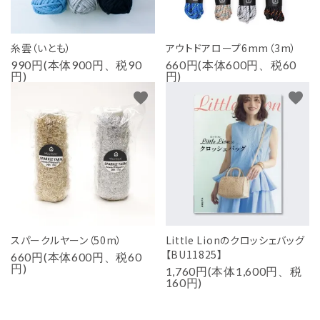
糸雲（いとも）
アウトドアロープ6mm（3m）
990円(本体900円、税90
660円(本体600円、税60
円)
円)
favorite
favorite
スパークルヤーン（50m）
Little Lionのクロッシェバッグ
【BU11825】
660円(本体600円、税60
円)
1,760円(本体1,600円、税
160円)