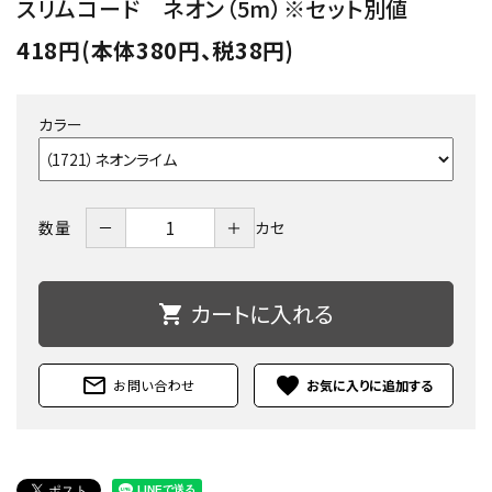
スリムコード ネオン（5m）※セット別値
418円(本体380円、税38円)
カラー
－
＋
数量
カセ
カートに入れる
shopping_cart
mail_outline
favorite
お問い合わせ