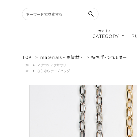
search
カテゴリー
CATEGORY
P
／ひ
cords
TOP
materials - 副資材 -
持ち手・ショルダー
search
TOP
マクラメアクセサリー
TOP
きらきらテープバッグ
materials
WELCOME
／ダ
recipe
ようこそ ゲスト 様
ログイン
新規会員登録
CATEGORY
カテゴリーから探す