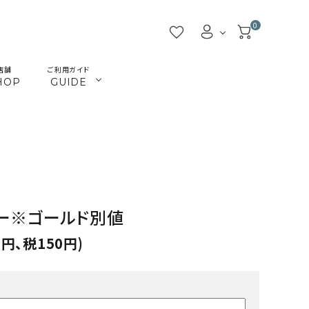
0
店舗
ご利用ガイド
HOP
GUIDE
／ビーズ
／ツール
マクラメインテリア
マクラメアクセサリー
beads
tools
／本
／陶土
きらきらテープバッグ
革ひも
books
clay
JMA講座関連
首輪とリード
Timb.認定講座関連
ねこ関連
ー※ゴールド別値
カギ
メタル・ピューター
0円、税150円)
ガラス
ジョイント（ナス・鉄砲カン
アウトレット
割引除外品