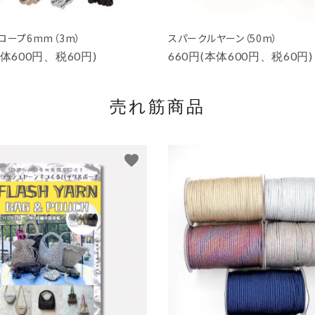
ロープ6mm（3m）
スパークルヤーン（50m）
本体600円、税60円)
660円(本体600円、税60円)
売れ筋商品
favorite