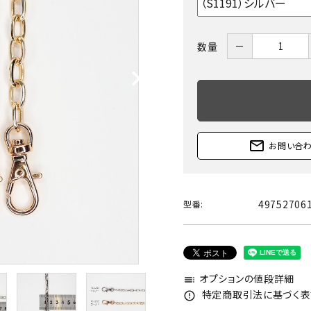
－
数量
mail_outline
お問い合
49752706
型番:
オプションの値段詳細
toc
特定商取引法に基づく表記
error_outline