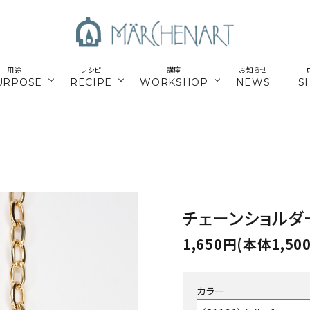
用途
レシピ
講座
お知らせ
URPOSE
RECIPE
WORKSHOP
NEWS
S
も
／パーツ
新商品
マクラメはじめてさん
parts
／副資材
／キット
編み糸
かご編みTimb.テープ
kit
／
online course
ウンロードレシピ
アウトドア
スマホショルダー関連
オンライン講座
チェーンショルダ
パワーストーン
シルバー
1,650円(本体1,50
ナチュラル素材
ウッド
カラー
留めパーツ
お得な業務用