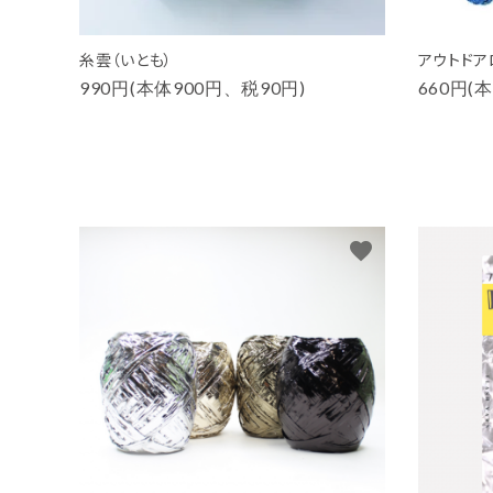
糸雲（いとも）
アウトドア
990円(本体900円、税90円)
660円(
favorite