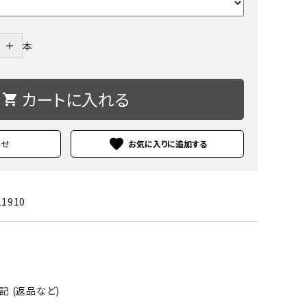
＋
本
カートに入れる
shopping_cart
favorite
わせ
11910
 (返品など)