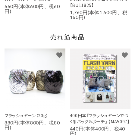
【BU11825】
660円(本体600円、税60
円)
1,760円(本体1,600円、税
160円)
売れ筋商品
favorite
favorite
フラッシュヤーン（20g）
400円本『フラッシュヤーンでつ
くるバッグ＆ポーチ』 【MA5097】
880円(本体800円、税80
円)
440円(本体400円、税40
円)