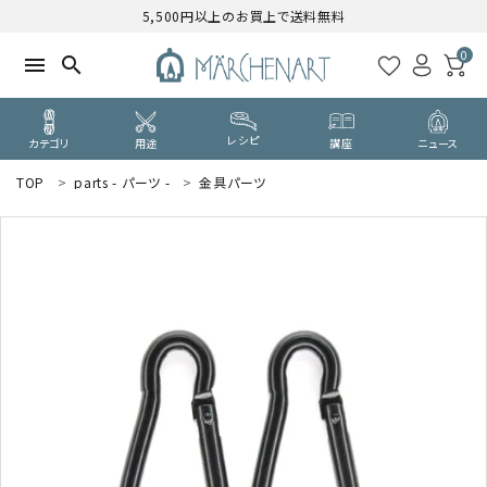
5,500円以上のお買上で送料無料
0
menu
search
レシピ
カテゴリ
用途
講座
ニュース
TOP
parts - パーツ -
金具パーツ
search
WELCOME
ようこそ ゲスト 様
ログイン
新規会員登録
CATEGORY
カテゴリーから探す
PURPOSE