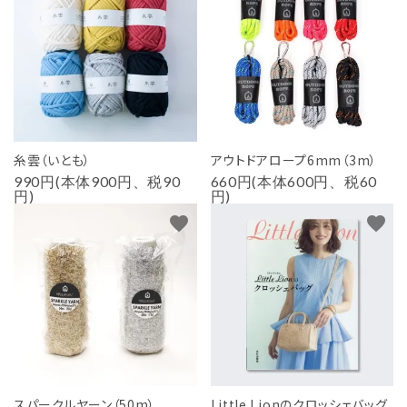
糸雲（いとも）
アウトドアロープ6mm（3m）
990円(本体900円、税90
660円(本体600円、税60
円)
円)
favorite
favorite
スパークルヤーン（50m）
Little Lionのクロッシェバッグ