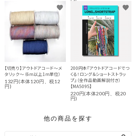
favorite
favorite
【切売り】アウトドアコード～メ
200円本『アウトドアコードでつ
タリック～（6m以上1m単位）
くる！ロング＆ショートストラッ
プ』（全作品動画解説付き）
132円(本体120円、税12
円)
【MA5095】
220円(本体200円、税20
円)
他の商品を探す