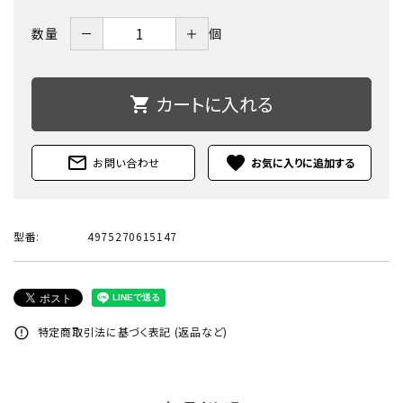
－
＋
数量
個
カートに入れる
shopping_cart
mail_outline
favorite
お問い合わせ
型番:
4975270615147
特定商取引法に基づく表記 (返品など)
error_outline