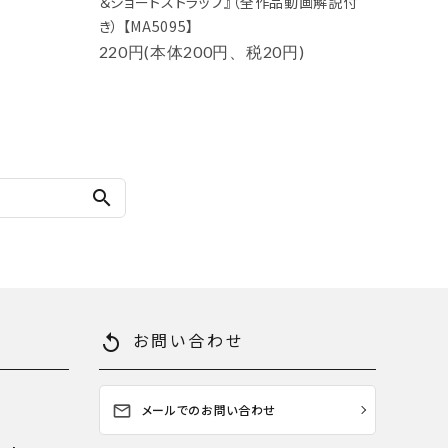
＆ショートストラップ』（全作品動画解説付
き） 【MA5095】
220円(本体200円、税20円)
search
お問い合わせ
replay
メールでのお問い合わせ
mail_outline