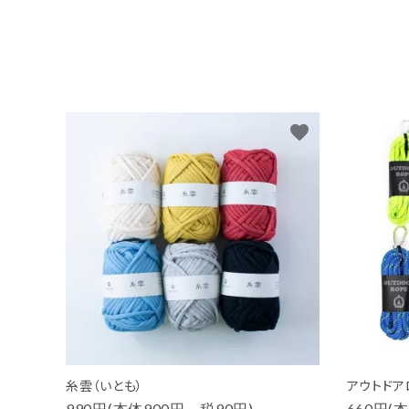
favorite
糸雲（いとも）
アウトドア
990円(本体900円、税90円)
660円(