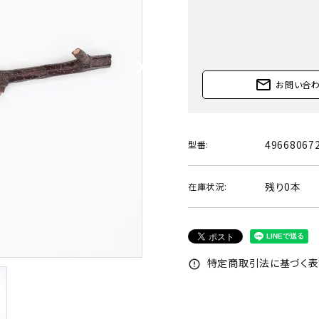
mail_outline
お問い合
49668067
型番:
残り0本
在庫状況:
特定商取引法に基づく表記
error_outline