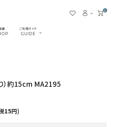
0
店舗
ご利用ガイド
HOP
GUIDE
／ビーズ
／ツール
マクラメインテリア
マクラメアクセサリー
beads
tools
／本
／陶土
きらきらテープバッグ
革ひも
books
clay
約15cm MA2195
JMA講座関連
首輪とリード
Timb.認定講座関連
ねこ関連
カギ
メタル・ピューター
税15円)
ガラス
ジョイント（ナス・鉄砲カン
アウトレット
割引除外品