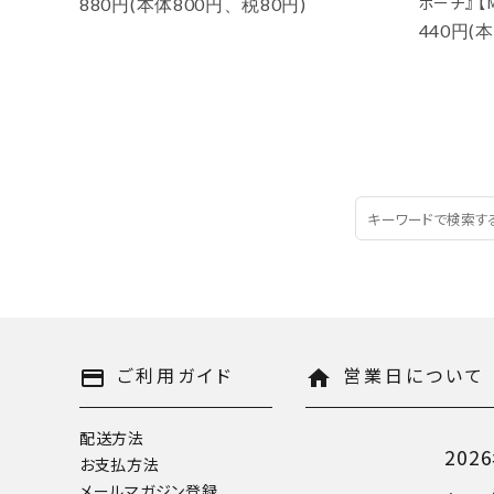
ポーチ』 【M
880円(本体800円、税80円)
440円(
ご利用ガイド
営業日について
payment
home
配送方法
202
お支払方法
メールマガジン登録