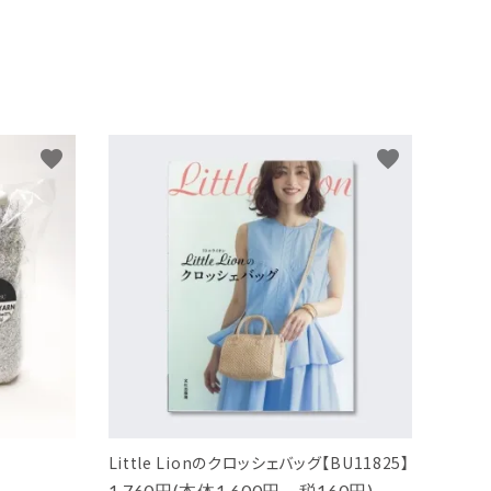
favorite
favorite
Little Lionのクロッシェバッグ【BU11825】
1,760円(本体1,600円、税160円)