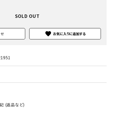
SOLD OUT
favorite
わせ
21951
 (返品など)