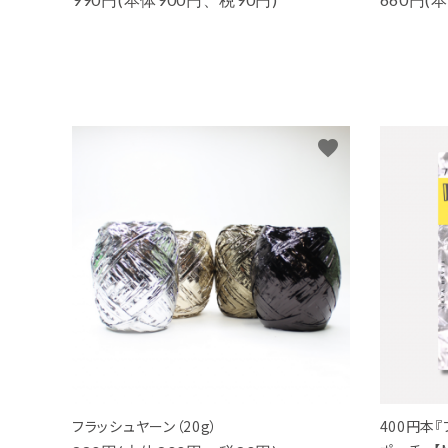
favorite
フラッシュヤーン（20g）
400円本