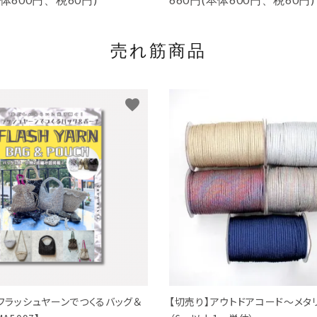
売れ筋商品
favorite
『フラッシュヤーンでつくるバッグ＆
【切売り】アウトドアコード～メタ