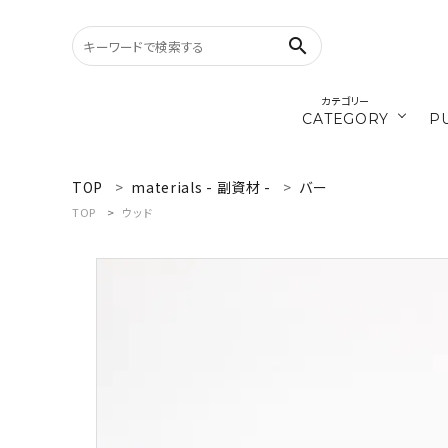
search
カテゴリー
CATEGORY
P
／ひ
cords
TOP
materials - 副資材 -
バー
search
TOP
ウッド
materials
WELCOME
／ダ
recipe
ようこそ ゲスト 様
ログイン
新規会員登録
CATEGORY
カテゴリーから探す