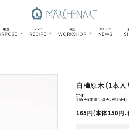
用途
レシピ
講座
お知らせ
URPOSE
RECIPE
WORKSHOP
NEWS
S
も
／パーツ
新商品
マクラメはじめてさん
parts
／副資材
／キット
編み糸
かご編みTimb.テープ
kit
／
online course
白樺原木（1本入り）
ウンロードレシピ
アウトドア
スマホショルダー関連
オンライン講座
定価
パワーストーン
シルバー
165円(本体150円、税15円)
165円(本体150円、
ナチュラル素材
ウッド
留めパーツ
お得な業務用