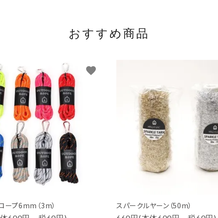
おすすめ商品
favorite
ロープ6mm（3m）
スパークルヤーン（50m）
本体600円、税60円)
660円(本体600円、税60円)