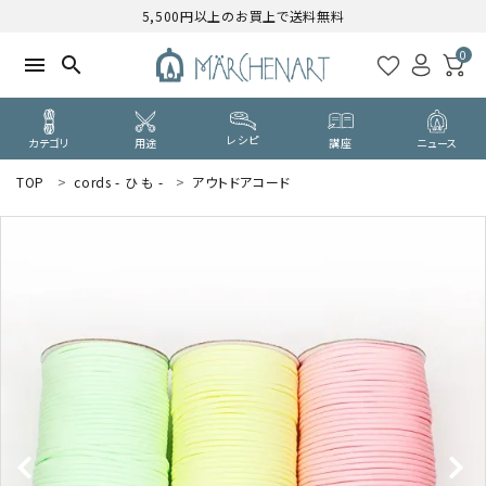
5,500円以上のお買上で送料無料
0
menu
search
レシピ
カテゴリ
用途
講座
ニュース
TOP
cords - ひ も -
アウトドアコード
search
WELCOME
ようこそ ゲスト 様
ログイン
新規会員登録
CATEGORY
カテゴリーから探す
PURPOSE