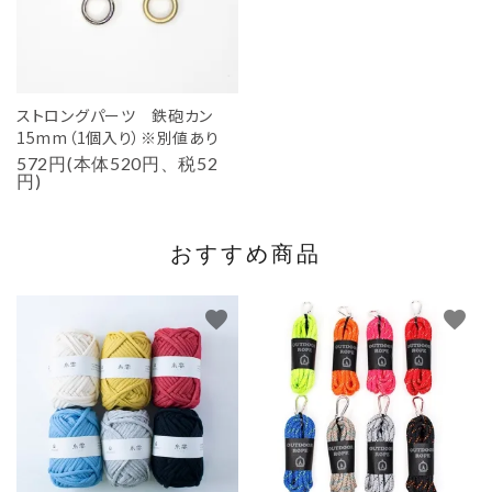
ストロングパーツ 鉄砲カン
15mm（1個入り）※別値あり
572円(本体520円、税52
円)
おすすめ商品
favorite
favorite