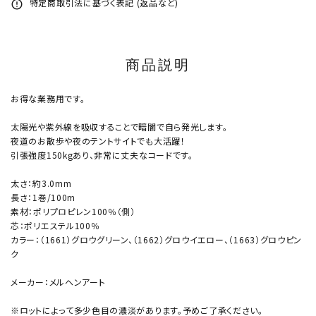
特定商取引法に基づく表記 (返品など)
error_outline
商品説明
お得な業務用です。
太陽光や紫外線を吸収することで暗闇で自ら発光します。
夜道のお散歩や夜のテントサイトでも大活躍！
引張強度150kgあり、非常に丈夫なコードです。
太さ：約3.0mm
長さ：1巻/100m
素材：ポリプロピレン100％（側）
芯：ポリエステル100％
カラー：（1661）グロウグリーン、（1662）グロウイエロー、（1663）グロウピン
ク
メーカー：メルヘンアート
※ロットによって多少色目の濃淡があります。予めご了承ください。