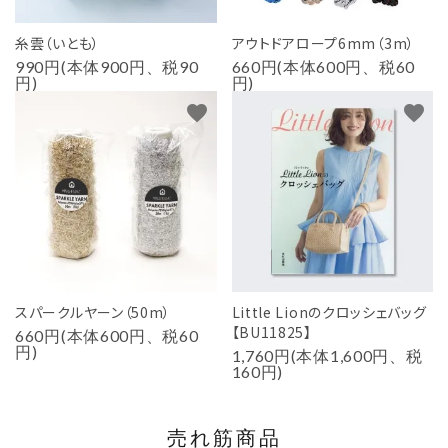
糸雲（いとも）
アウトドアロープ6mm（3m）
990円(本体900円、税90
660円(本体600円、税60
円)
円)
favorite
favorite
スパークルヤーン（50m）
Little Lionのクロッシェバッグ
【BU11825】
660円(本体600円、税60
円)
1,760円(本体1,600円、税
160円)
売れ筋商品