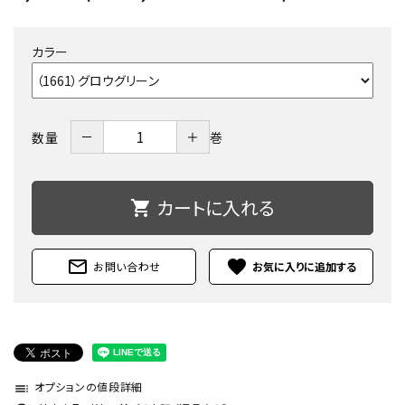
カラー
－
＋
数量
巻
カートに入れる
shopping_cart
mail_outline
favorite
お問い合わせ
オプションの値段詳細
toc