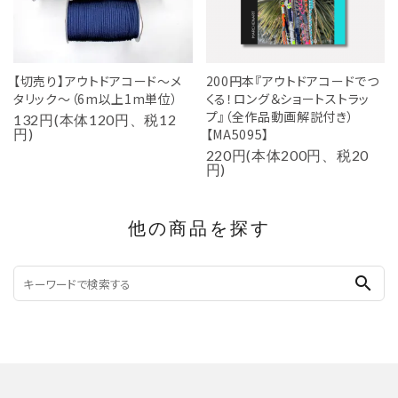
【切売り】アウトドアコード～メ
200円本『アウトドアコードでつ
タリック～（6m以上1m単位）
くる！ロング＆ショートストラッ
プ』（全作品動画解説付き）
132円(本体120円、税12
円)
【MA5095】
220円(本体200円、税20
円)
他の商品を探す
search