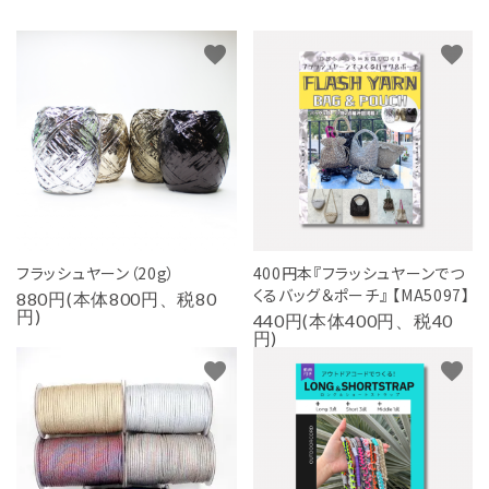
favorite
favorite
フラッシュヤーン（20g）
400円本『フラッシュヤーンでつ
くるバッグ＆ポーチ』 【MA5097】
880円(本体800円、税80
円)
440円(本体400円、税40
円)
favorite
favorite