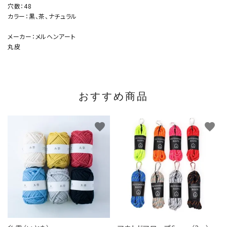
穴数：48
カラー：黒、茶、ナチュラル
メーカー：メルヘンアート
丸皮
おすすめ商品
favorite
favorite