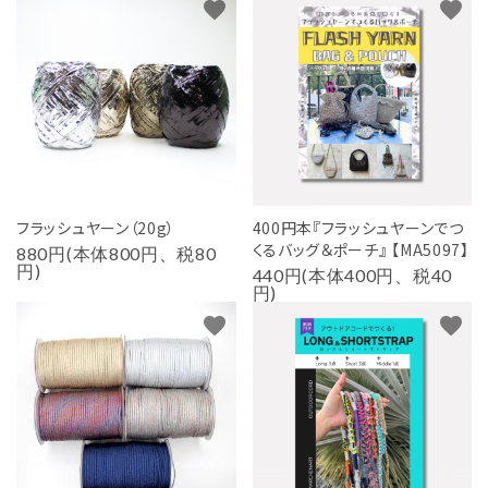
favorite
favorite
フラッシュヤーン（20g）
400円本『フラッシュヤーンでつ
くるバッグ＆ポーチ』 【MA5097】
880円(本体800円、税80
円)
440円(本体400円、税40
円)
favorite
favorite