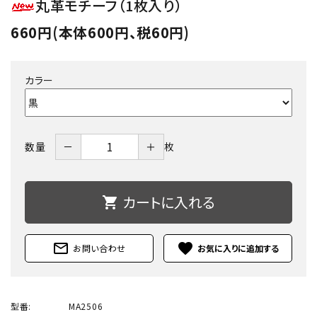
丸革モチーフ（1枚入り）
660円(本体600円、税60円)
カラー
－
＋
数量
枚
カートに入れる
shopping_cart
mail_outline
favorite
お問い合わせ
型番:
MA2506