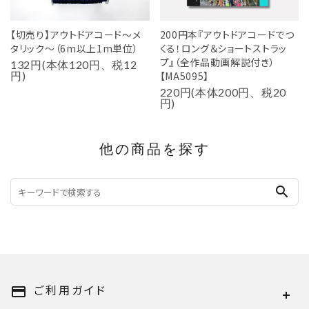
【切売り】アウトドアコード～メ
200円本『アウトドアコードでつ
タリック～（6m以上1m単位）
くる！ロング＆ショートストラッ
プ』（全作品動画解説付き）
132円(本体120円、税12
円)
【MA5095】
220円(本体200円、税20
円)
他の商品を探す
search
ご利用ガイド
payment