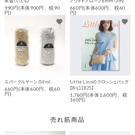
糸雲（いとも）
アウトドアロープ6mm（3m）
990円(本体900円、税90
660円(本体600円、税60
円)
円)
favorite
favorite
スパークルヤーン（50m）
Little Lionのクロッシェバッグ
【BU11825】
660円(本体600円、税60
円)
1,760円(本体1,600円、税
160円)
売れ筋商品