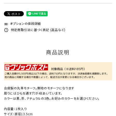
オプションの値段詳細
toc
特定商取引法に基づく表記 (返品など)
error_outline
商品説明
合皮製の丸革モチーフ。無地のモチーフになります
周りにはひもを通す穴が48あいています。
カラーは黒、茶、ナチュラルの3色。お好みのカラーをお選びください。
内容量：1枚入り
サイズ：直径13.5cm