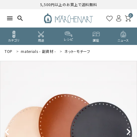
5,500円以上のお買上で送料無料
0
menu
search
レシピ
カテゴリ
用途
講座
ニュース
TOP
materials - 副資材 -
ネット・モチーフ
search
WELCOME
ようこそ ゲスト 様
ログイン
新規会員登録
CATEGORY
カテゴリーから探す
PURPOSE