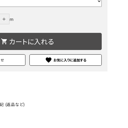
＋
m
カートに入れる
shopping_cart
favorite
わせ
 (返品など)