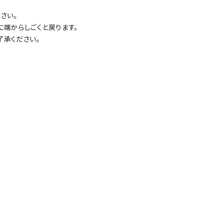
さい。
端からしごくと戻ります。
了承ください。