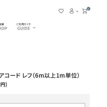
0
店舗
ご利用ガイド
HOP
GUIDE
／ビーズ
／ツール
マクラメインテリア
マクラメアクセサリー
beads
tools
／本
／陶土
きらきらテープバッグ
革ひも
books
clay
JMA講座関連
首輪とリード
Timb.認定講座関連
ねこ関連
アコード レフ（6m以上1m単位）
カギ
メタル・ピューター
8円)
ガラス
ジョイント（ナス・鉄砲カン
アウトレット
割引除外品