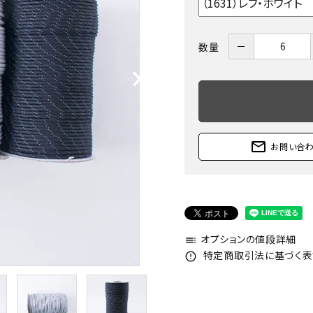
－
数量
mail_outline
お問い合
オプションの値段詳細
toc
特定商取引法に基づく表記
error_outline