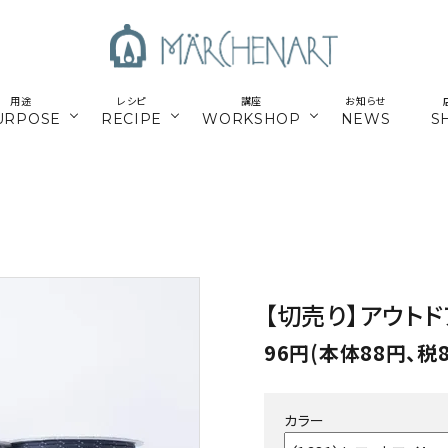
用途
レシピ
講座
お知らせ
URPOSE
RECIPE
WORKSHOP
NEWS
S
も
／パーツ
新商品
マクラメはじめてさん
parts
／副資材
／キット
編み糸
かご編みTimb.テープ
kit
／
online course
ウンロードレシピ
アウトドア
スマホショルダー関連
オンライン講座
【切売り】アウトド
パワーストーン
シルバー
96円(本体88円、税
ナチュラル素材
ウッド
カラー
留めパーツ
お得な業務用