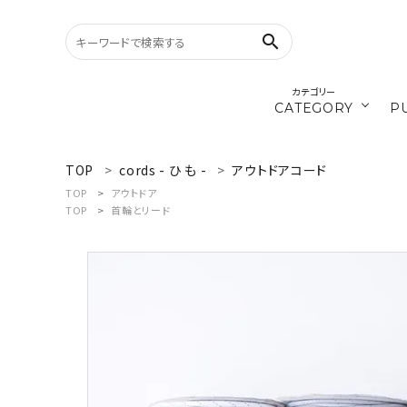
search
カテゴリー
CATEGORY
P
／ひ
cords
TOP
cords - ひ も -
アウトドアコード
search
TOP
アウトドア
TOP
首輪とリード
materials
WELCOME
／ダ
recipe
ようこそ ゲスト 様
ログイン
新規会員登録
CATEGORY
カテゴリーから探す