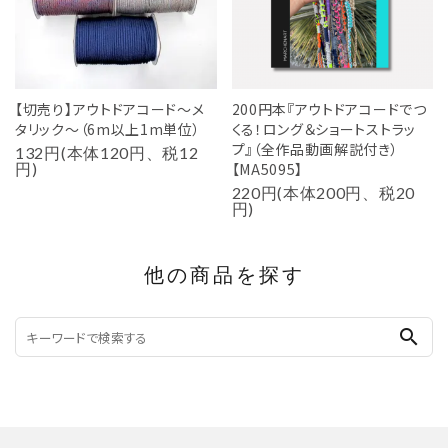
【切売り】アウトドアコード～メ
200円本『アウトドアコードでつ
タリック～（6m以上1m単位）
くる！ロング＆ショートストラッ
プ』（全作品動画解説付き）
132円(本体120円、税12
円)
【MA5095】
220円(本体200円、税20
円)
他の商品を探す
search