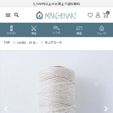
5,500円以上のお買上で送料無料
0
menu
search
レシピ
カテゴリ
用途
講座
ニュース
TOP
cords - ひ も -
モップコード
search
WELCOME
ようこそ ゲスト 様
ログイン
新規会員登録
CATEGORY
カテゴリーから探す
PURPOSE