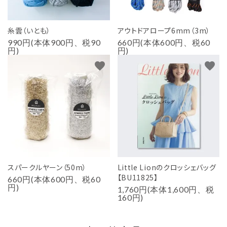
糸雲（いとも）
アウトドアロープ6mm（3m）
990円(本体900円、税90
660円(本体600円、税60
円)
円)
favorite
favorite
スパークルヤーン（50m）
Little Lionのクロッシェバッグ
【BU11825】
660円(本体600円、税60
円)
1,760円(本体1,600円、税
160円)