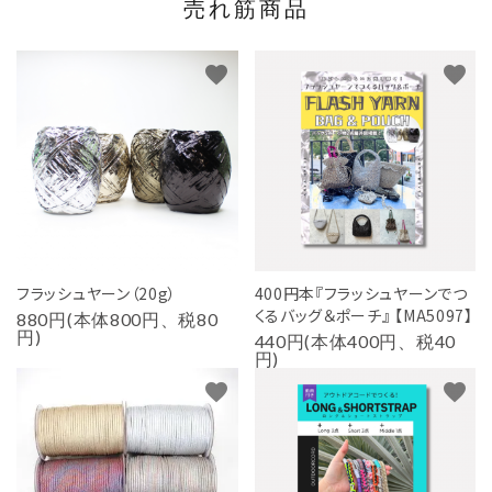
売れ筋商品
favorite
favorite
フラッシュヤーン（20g）
400円本『フラッシュヤーンでつ
くるバッグ＆ポーチ』 【MA5097】
880円(本体800円、税80
円)
440円(本体400円、税40
円)
favorite
favorite