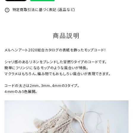
特定商取引法に基づく表記 (返品など)
error_outline
商品説明
メルヘンアート2020総合カタログの表紙を飾ったモップコード！
シャリ感のあるリネンをブレンドした甘撚りタイプのコードです。
簡単にフリンジになるモップのような風合いが特長。
マクラメはもちろん、編み物でもおもしろい風合いが表現できます。
コードの太さは2mm、3mm、4mmの3タイプ。
４mmのみ5色展開。