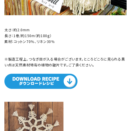
太さ：約2.0mm
長さ：1巻/約150m（約180g）
素材：コットン70％、リネン30％
※製造工程上、つなぎ目が入る場合がございます。ところどころに見られる黒
い点は天然素材特有の植物の破片です。ご了承ください。