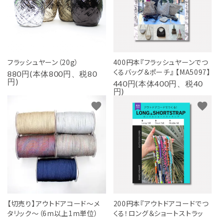
フラッシュヤーン（20g）
400円本『フラッシュヤーンでつ
くるバッグ＆ポーチ』 【MA5097】
880円(本体800円、税80
円)
440円(本体400円、税40
円)
favorite
favorite
【切売り】アウトドアコード～メ
200円本『アウトドアコードでつ
タリック～（6m以上1m単位）
くる！ロング＆ショートストラッ