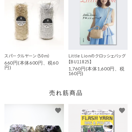
スパークルヤーン（50m）
Little Lionのクロッシェバッグ
【BU11825】
660円(本体600円、税60
円)
1,760円(本体1,600円、税
160円)
売れ筋商品
favorite
favorite