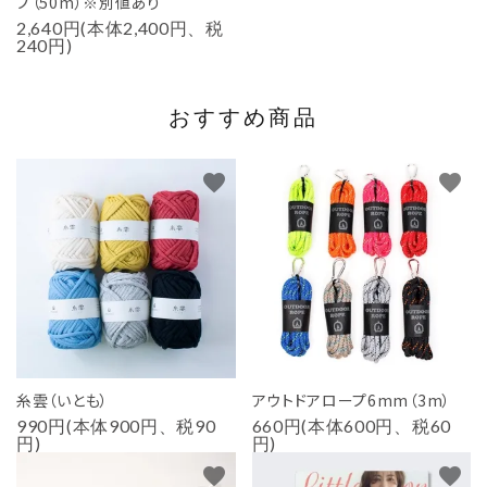
プ（50m）※別値あり
2,640円(本体2,400円、税
240円)
おすすめ商品
favorite
favorite
糸雲（いとも）
アウトドアロープ6mm（3m）
990円(本体900円、税90
660円(本体600円、税60
円)
円)
favorite
favorite