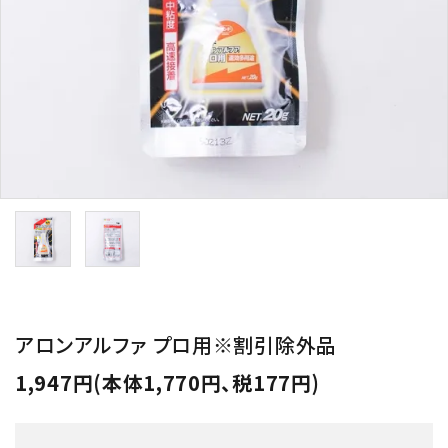
用途から探す
WORKSHOP
講座
NEWS
お知らせ
SHOP
店舗
CONTACT
お問い合わせ
アロンアルファ プロ用※割引除外品
1,947円(本体1,770円、税177円)