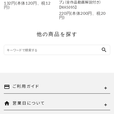
プ』（全作品動画解説付き）
132円(本体120円、税12
円)
【MA5095】
220円(本体200円、税20
円)
他の商品を探す
search
ご利用ガイド
payment
営業日について
home