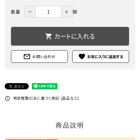
－
＋
数量
個
カートに入れる
shopping_cart
mail_outline
favorite
お問い合わせ
特定商取引法に基づく表記 (返品など)
error_outline
商品説明