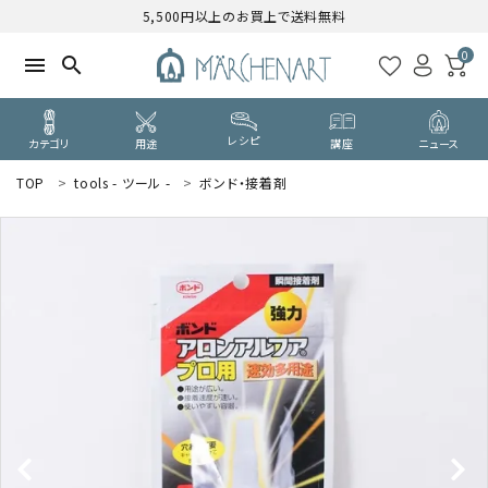
5,500円以上のお買上で送料無料
0
menu
search
レシピ
カテゴリ
用途
講座
ニュース
TOP
tools - ツール -
ボンド・接着剤
search
WELCOME
ようこそ ゲスト 様
ログイン
新規会員登録
CATEGORY
カテゴリーから探す
PURPOSE