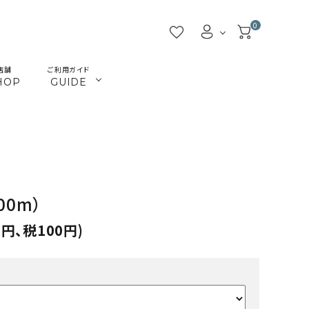
0
店舗
ご利用ガイド
HOP
GUIDE
／ビーズ
／ツール
マクラメインテリア
マクラメアクセサリー
beads
tools
／本
／陶土
きらきらテープバッグ
革ひも
books
clay
00m）
JMA講座関連
首輪とリード
Timb.認定講座関連
ねこ関連
0円、税100円)
カギ
メタル・ピューター
ガラス
ジョイント（ナス・鉄砲カン
アウトレット
割引除外品