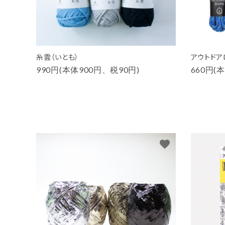
糸雲（いとも）
アウトドア
990円(本体900円、税90円)
660円(
favorite