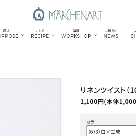
用途
レシピ
講座
お知らせ
URPOSE
RECIPE
WORKSHOP
NEWS
S
も
／パーツ
新商品
マクラメはじめてさん
parts
／副資材
／キット
編み糸
かご編みTimb.テープ
kit
／
online course
リネンツイスト（1
ウンロードレシピ
アウトドア
スマホショルダー関連
オンライン講座
1,100円(本体1,00
パワーストーン
シルバー
ナチュラル素材
ウッド
カラー
留めパーツ
お得な業務用