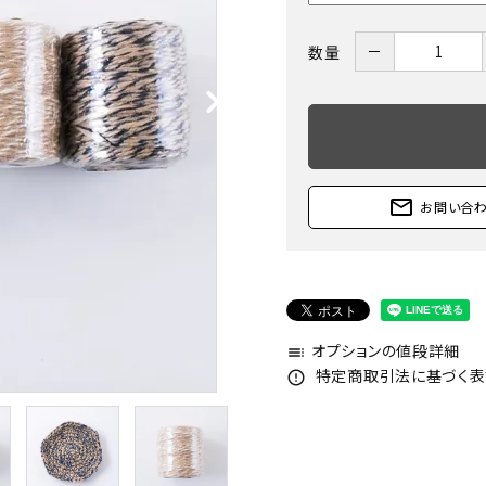
－
数量
mail_outline
お問い合
オプションの値段詳細
toc
特定商取引法に基づく表記
error_outline