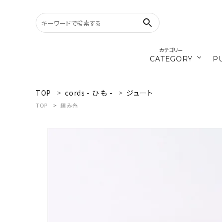
search
カテゴリー
CATEGORY
P
／ひ
cords
TOP
cords - ひ も -
ジュート
search
TOP
編み糸
materials
WELCOME
／ダ
recipe
ようこそ ゲスト 様
ログイン
新規会員登録
CATEGORY
カテゴリーから探す