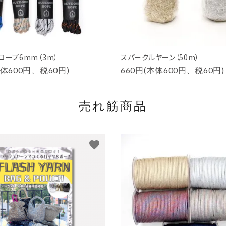
ロープ6mm（3m）
スパークルヤーン（50m）
本体600円、税60円)
660円(本体600円、税60円)
売れ筋商品
favorite