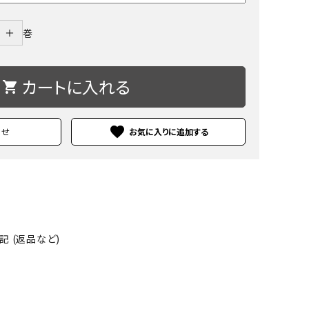
＋
巻
カートに入れる
shopping_cart
favorite
わせ
 (返品など)