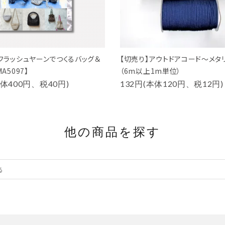
『フラッシュヤーンでつくるバッグ＆
【切売り】アウトドアコード～メタ
A5097】
（6m以上1m単位）
本体400円、税40円)
132円(本体120円、税12円)
他の商品を探す