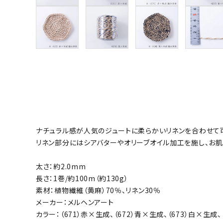
ナチュラル感が人気のジュートに柔らかいリネンを合わせて
リネン部分にはシアバターやオリーブオイル加工を施し、お肌
太さ：約2.0mm
長さ：1巻/約100m（約130g）
素材：植物繊維（黄麻）70％、リネン30％
メーカー：メルヘンアート
カラー：（671）赤×生成、（672）青×生成、（673）白×生成、