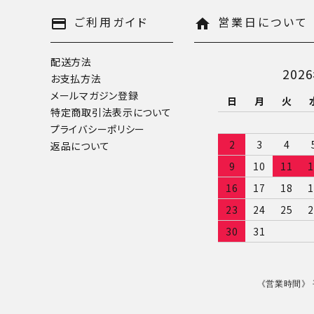
ご利用ガイド
営業日について
payment
home
配送方法
202
お支払方法
メールマガジン登録
日
月
火
特定商取引法表示について
プライバシーポリシー
2
3
4
返品について
9
10
11
1
16
17
18
1
23
24
25
2
30
31
《営業時間》 平