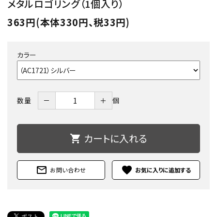
メタルロゴリング（1個入り）
363円(本体330円、税33円)
カラー
－
＋
数量
個
カートに入れる
shopping_cart
mail_outline
favorite
お問い合わせ