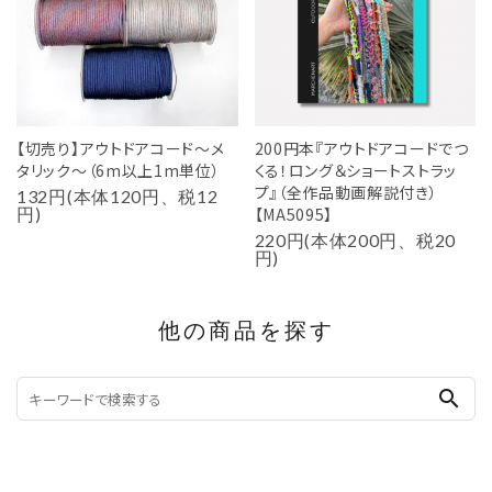
【切売り】アウトドアコード～メ
200円本『アウトドアコードでつ
タリック～（6m以上1m単位）
くる！ロング＆ショートストラッ
プ』（全作品動画解説付き）
132円(本体120円、税12
円)
【MA5095】
220円(本体200円、税20
円)
他の商品を探す
search