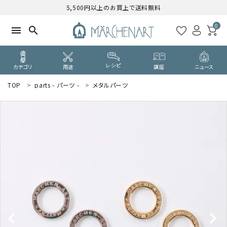
5,500円以上のお買上で送料無料
0
menu
search
レシピ
カテゴリ
用途
講座
ニュース
TOP
parts - パーツ -
メタルパーツ
search
WELCOME
ようこそ ゲスト 様
ログイン
新規会員登録
CATEGORY
カテゴリーから探す
PURPOSE