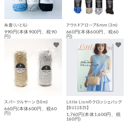
糸雲（いとも）
アウトドアロープ6mm（3m）
990円(本体900円、税90
660円(本体600円、税60
円)
円)
favorite
favorite
スパークルヤーン（50m）
Little Lionのクロッシェバッグ
【BU11825】
660円(本体600円、税60
円)
1,760円(本体1,600円、税
160円)