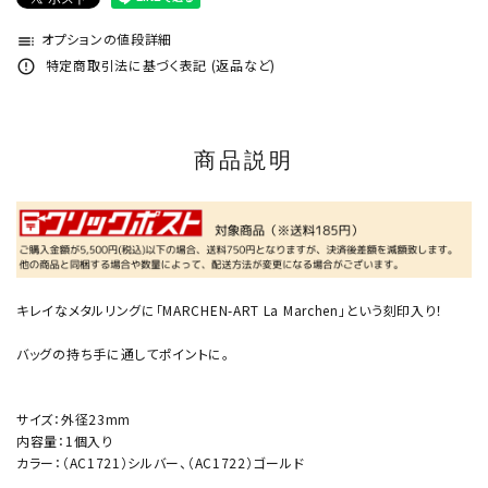
オプションの値段詳細
toc
特定商取引法に基づく表記 (返品など)
error_outline
商品説明
キレイなメタルリングに「MARCHEN-ART La Marchen」という刻印入り！
バッグの持ち手に通してポイントに。
サイズ：外径23mm
内容量：1個入り
カラー：（AC1721）シルバー、（AC1722）ゴールド