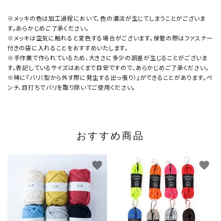
※メッキの色は加工過程において、色の濃淡が生じてしまうことがございま
す。あらかじめご了承ください。
※メッキは空気に触れると変色する場合がございます。保管の際はファスナー
付きの袋に入れることをおすすめいたします。
※手作業で作られているため、大きさに多少の誤差が生じることがございま
す。表記しているサイズはあくまで目安ですので、あらかじめご了承ください。
※稀に『バリ（型から外す際に発生する出っ張り）』ができることがあります。ペ
ンチ、目打ちでバリを取り除いてご使用ください。
おすすめ商品
favorite
favorite