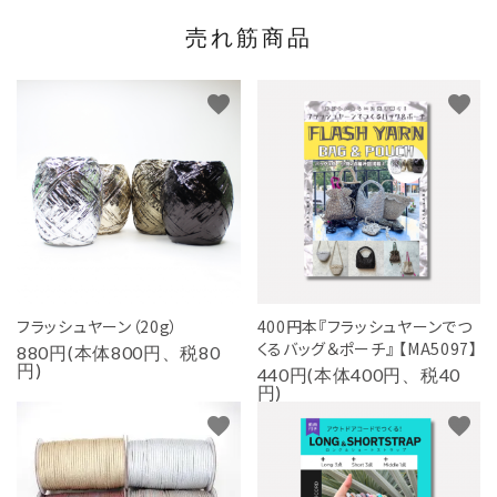
売れ筋商品
favorite
favorite
フラッシュヤーン（20g）
400円本『フラッシュヤーンでつ
くるバッグ＆ポーチ』 【MA5097】
880円(本体800円、税80
円)
440円(本体400円、税40
円)
favorite
favorite