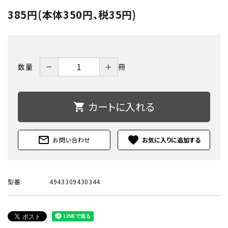
385円(本体350円、税35円)
－
＋
数量
冊
カートに入れる
shopping_cart
mail_outline
favorite
お問い合わせ
型番:
4943309430344