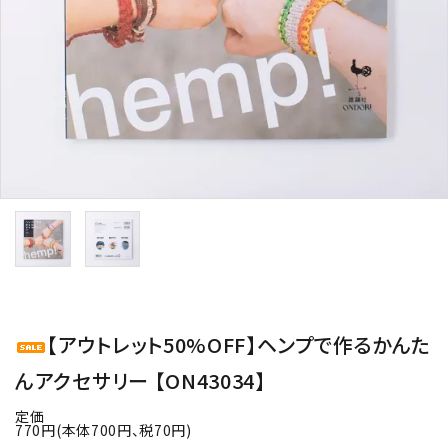
用途から探す
WORKSHOP
講座
NEWS
お知らせ
SHOP
店舗
CONTACT
お問い合わせ
【アウトレット50%OFF】ヘンプで作るかんた
んアクセサリー 【ON43034】
定価
770円(本体700円、税70円)