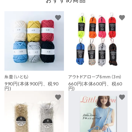
おすすめ商品
favorite
favorite
糸雲（いとも）
アウトドアロープ6mm（3m）
990円(本体900円、税90
660円(本体600円、税60
円)
円)
favorite
favorite