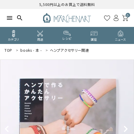
5,500円以上のお買上で送料無料
0
menu
search
レシピ
カテゴリ
用途
講座
ニュース
TOP
books - 本 -
ヘンプアクセサリー関連
search
WELCOME
ようこそ ゲスト 様
ログイン
新規会員登録
CATEGORY
カテゴリーから探す
PURPOSE