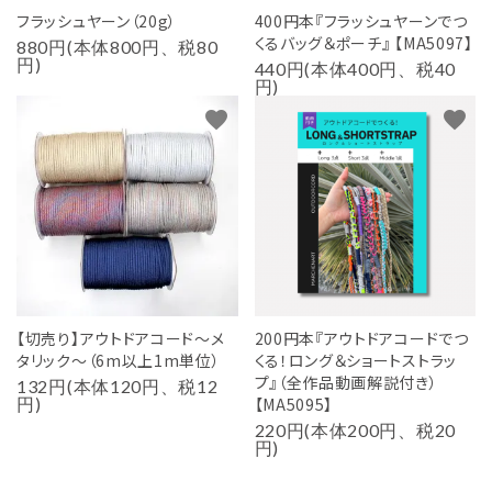
フラッシュヤーン（20g）
400円本『フラッシュヤーンでつ
くるバッグ＆ポーチ』 【MA5097】
880円(本体800円、税80
円)
440円(本体400円、税40
円)
favorite
favorite
【切売り】アウトドアコード～メ
200円本『アウトドアコードでつ
タリック～（6m以上1m単位）
くる！ロング＆ショートストラッ
プ』（全作品動画解説付き）
132円(本体120円、税12
円)
【MA5095】
220円(本体200円、税20
円)