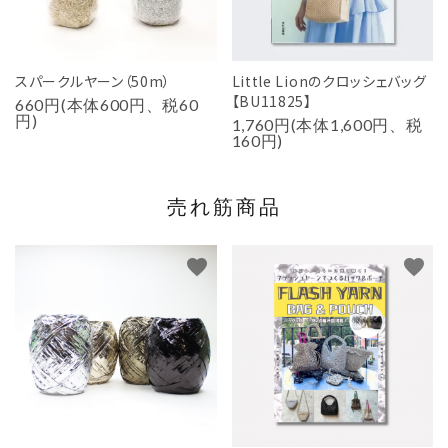
スパークルヤーン（50m）
Little Lionのクロッシェバッグ
【BU11825】
660円(本体600円、税60
円)
1,760円(本体1,600円、税
160円)
売れ筋商品
favorite
favorite