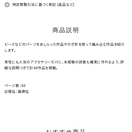
特定商取引法に基づく表記 (返品など)
error_outline
商品説明
ビーズなどのパーツをあしらった作品やかぎ針を使って編み込む作品を紹介
します。
男性にも人気のアクセサリーだけに、未経験の読者も確実に作れるよう、詳
細な説明つきで計44作品を掲載。
ページ数：60
出版社：雄鶏社