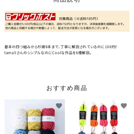
基本の四つ組みから杉綾8本まで、丁寧に解説されているのに100円！
tama5さんのシンプルなのにCoolな作品を6種解説。
おすすめ商品
favorite
favorite