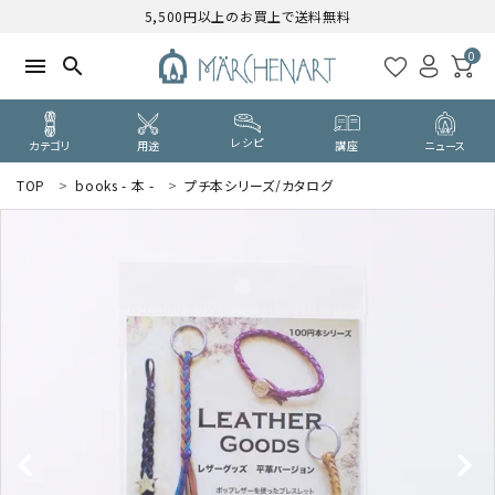
5,500円以上のお買上で送料無料
0
menu
search
レシピ
カテゴリ
用途
講座
ニュース
TOP
books - 本 -
プチ本シリーズ/カタログ
search
WELCOME
ようこそ ゲスト 様
ログイン
新規会員登録
CATEGORY
カテゴリーから探す
PURPOSE