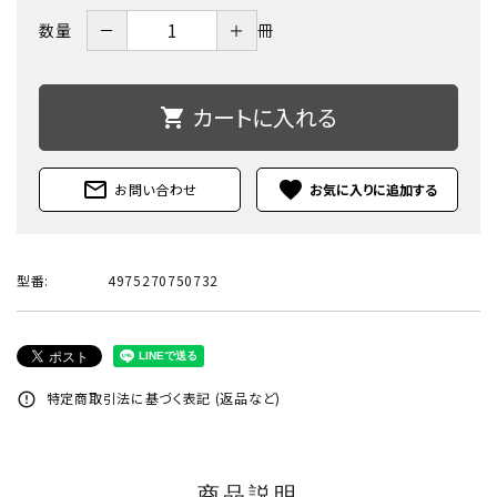
－
＋
数量
冊
カートに入れる
shopping_cart
mail_outline
favorite
お問い合わせ
型番:
4975270750732
特定商取引法に基づく表記 (返品など)
error_outline
商品説明