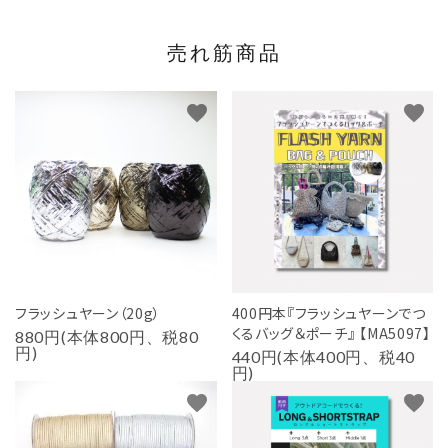
売れ筋商品
favorite
favorite
フラッシュヤーン（20g）
400円本『フラッシュヤーンでつ
くるバッグ＆ポーチ』 【MA5097】
880円(本体800円、税80
円)
440円(本体400円、税40
円)
favorite
favorite