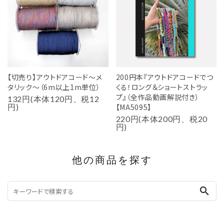
【切売り】アウトドアコード～メ
200円本『アウトドアコードでつ
タリック～（6m以上1m単位）
くる！ロング＆ショートストラッ
プ』（全作品動画解説付き）
132円(本体120円、税12
円)
【MA5095】
220円(本体200円、税20
円)
他の商品を探す
search