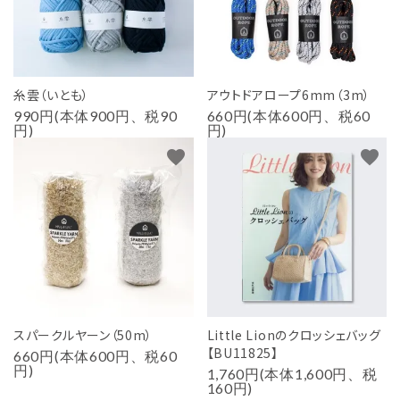
糸雲（いとも）
アウトドアロープ6mm（3m）
990円(本体900円、税90
660円(本体600円、税60
円)
円)
favorite
favorite
スパークルヤーン（50m）
Little Lionのクロッシェバッグ
【BU11825】
660円(本体600円、税60
円)
1,760円(本体1,600円、税
160円)