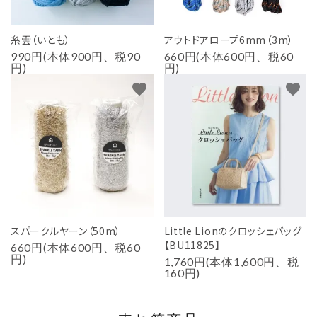
糸雲（いとも）
アウトドアロープ6mm（3m）
990円(本体900円、税90
660円(本体600円、税60
円)
円)
favorite
favorite
スパークルヤーン（50m）
Little Lionのクロッシェバッグ
【BU11825】
660円(本体600円、税60
円)
1,760円(本体1,600円、税
160円)