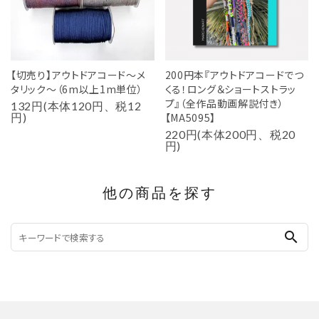
【切売り】アウトドアコード～メ
200円本『アウトドアコードでつ
タリック～（6m以上1m単位）
くる！ロング＆ショートストラッ
プ』（全作品動画解説付き）
132円(本体120円、税12
円)
【MA5095】
220円(本体200円、税20
円)
他の商品を探す
search