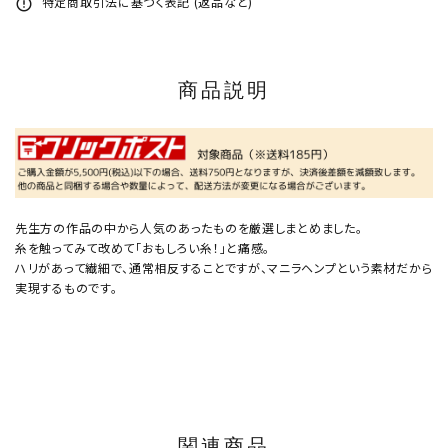
特定商取引法に基づく表記 (返品など)
error_outline
商品説明
先生方の作品の中から人気のあったものを厳選しまとめました。
糸を触ってみて改めて「おもしろい糸！」と痛感。
ハリがあって繊細で、通常相反することですが、マニラヘンプという素材だから
実現するものです。
関連商品