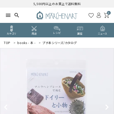
5,500円以上のお買上で送料無料
0
menu
search
レシピ
カテゴリ
用途
講座
ニュース
TOP
books - 本 -
プチ本シリーズ/カタログ
search
WELCOME
ようこそ ゲスト 様
ログイン
新規会員登録
CATEGORY
カテゴリーから探す
PURPOSE