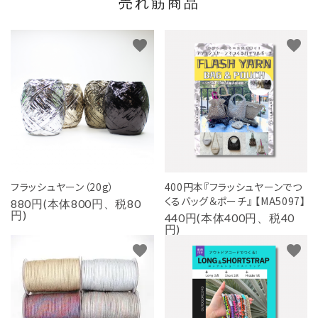
売れ筋商品
favorite
favorite
フラッシュヤーン（20g）
400円本『フラッシュヤーンでつ
くるバッグ＆ポーチ』 【MA5097】
880円(本体800円、税80
円)
440円(本体400円、税40
円)
favorite
favorite