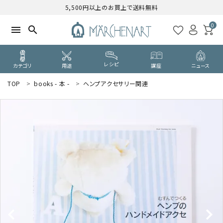
5,500円以上のお買上で送料無料
0
menu
search
レシピ
カテゴリ
用途
講座
ニュース
TOP
books - 本 -
ヘンプアクセサリー関連
search
WELCOME
ようこそ ゲスト 様
ログイン
新規会員登録
CATEGORY
カテゴリーから探す
PURPOSE