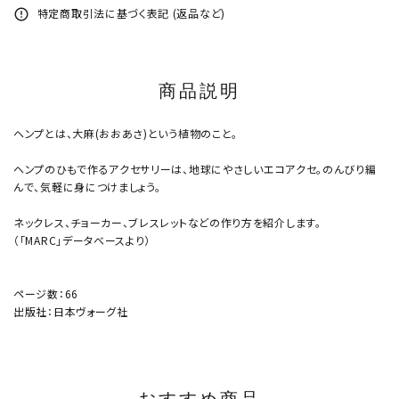
特定商取引法に基づく表記 (返品など)
error_outline
商品説明
ヘンプとは、大麻(おおあさ)という植物のこと。
ヘンプのひもで作るアクセサリーは、地球にやさしいエコアクセ。のんびり編
んで、気軽に身につけましょう。
ネックレス、チョーカー、ブレスレットなどの作り方を紹介します。
（「MARC」データベースより）
ページ数：66
出版社：日本ヴォーグ社