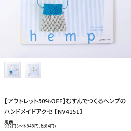
用途から探す
WORKSHOP
講座
NEWS
お知らせ
SHOP
店舗
CONTACT
お問い合わせ
【アウトレット50%OFF】むすんでつくるヘンプの
ハンドメイドアクセ 【NV4151】
定価
932円(本体848円、税84円)