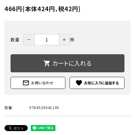
466円(本体424円、税42円)
－
＋
数量
冊
カートに入れる
shopping_cart
mail_outline
favorite
お問い合わせ
型番:
9784529041195