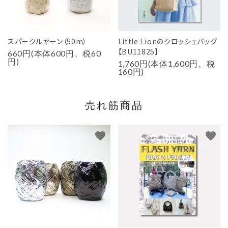
スパークルヤーン（50m）
Little Lionのクロッシェバッグ
【BU11825】
660円(本体600円、税60
円)
1,760円(本体1,600円、税
160円)
売れ筋商品
favorite
favorite