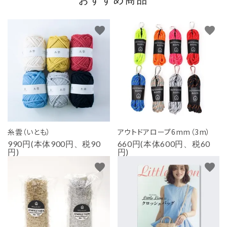
おすすめ商品
favorite
favorite
糸雲（いとも）
アウトドアロープ6mm（3m）
990円(本体900円、税90
660円(本体600円、税60
円)
円)
favorite
favorite