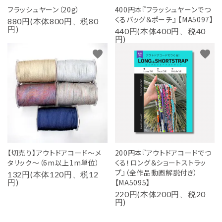
フラッシュヤーン（20g）
400円本『フラッシュヤーンでつ
くるバッグ＆ポーチ』 【MA5097】
880円(本体800円、税80
円)
440円(本体400円、税40
円)
favorite
favorite
【切売り】アウトドアコード～メ
200円本『アウトドアコードでつ
タリック～（6m以上1m単位）
くる！ロング＆ショートストラッ
プ』（全作品動画解説付き）
132円(本体120円、税12
円)
【MA5095】
220円(本体200円、税20
円)