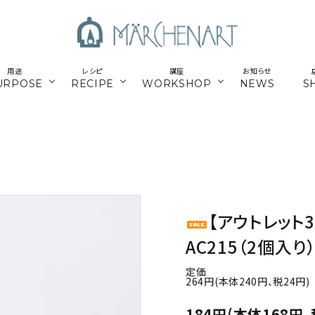
用途
レシピ
講座
お知らせ
URPOSE
RECIPE
WORKSHOP
NEWS
S
も
／パーツ
新商品
マクラメはじめてさん
parts
／副資材
／キット
編み糸
かご編みTimb.テープ
kit
／
online course
ウンロードレシピ
アウトドア
スマホショルダー関連
オンライン講座
【アウトレット
パワーストーン
シルバー
AC215（2個入
定価
ナチュラル素材
ウッド
264円(本体240円、税24円)
184円(本体168円、
留めパーツ
お得な業務用