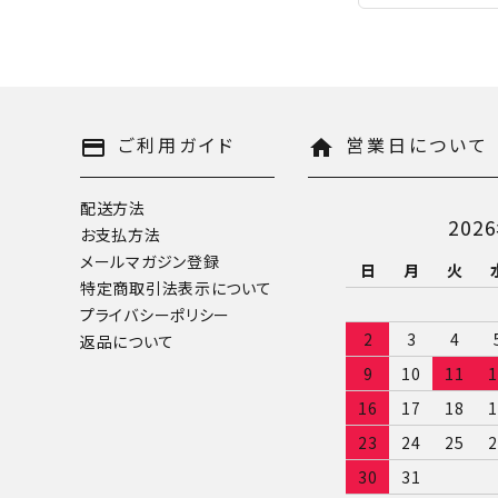
ご利用ガイド
営業日について
payment
home
配送方法
202
お支払方法
メールマガジン登録
日
月
火
特定商取引法表示について
プライバシーポリシー
2
3
4
返品について
9
10
11
1
16
17
18
1
23
24
25
2
30
31