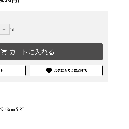
＋
個
カートに入れる
shopping_cart
favorite
わせ
 (返品など)