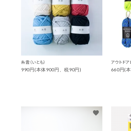
糸雲（いとも）
アウトドア
990円(本体900円、税90円)
660円(
favorite