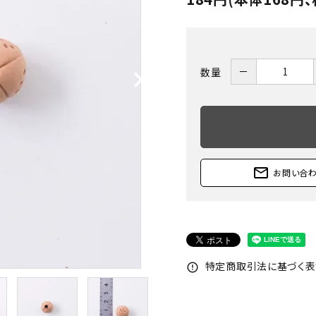
－
数量
mail_outline
お問い合
特定商取引法に基づく表記
error_outline