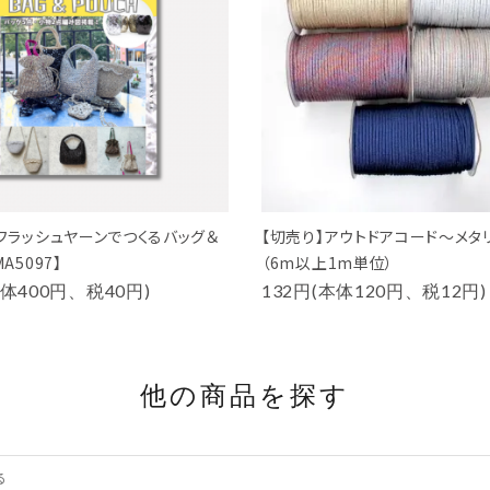
『フラッシュヤーンでつくるバッグ＆
【切売り】アウトドアコード～メタ
A5097】
（6m以上1m単位）
本体400円、税40円)
132円(本体120円、税12円)
他の商品を探す