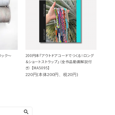
リック～
200円本『アウトドアコードでつくる！ロング
＆ショートストラップ』（全作品動画解説付
き） 【MA5095】
220円(本体200円、税20円)
search