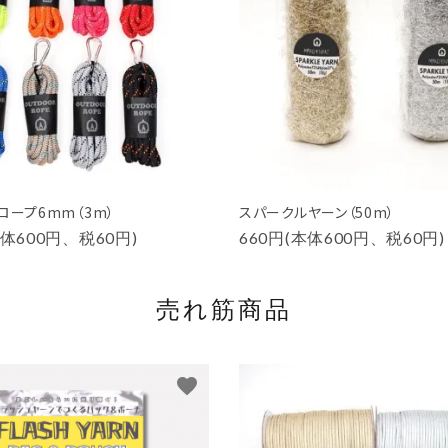
ロープ6mm（3m）
スパークルヤーン（50m）
本体600円、税60円)
660円(本体600円、税60円)
売れ筋商品
favorite