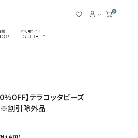
0
店舗
ご利用ガイド
HOP
GUIDE
／ビーズ
／ツール
マクラメインテリア
マクラメアクセサリー
beads
tools
／本
／陶土
きらきらテープバッグ
革ひも
books
clay
JMA講座関連
首輪とリード
Timb.認定講座関連
ねこ関連
30%OFF】テラコッタビーズ
カギ
メタル・ピューター
り）※割引除外品
ガラス
ジョイント（ナス・鉄砲カン
税16円)
アウトレット
割引除外品