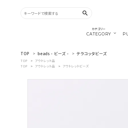
search
カテゴリー
CATEGORY
P
／ひ
cords
TOP
beads - ビーズ -
テラコッタビーズ
search
TOP
アウトレット品
TOP
アウトレット品
アウトレットビーズ
materials
WELCOME
／ダ
recipe
ようこそ ゲスト 様
ログイン
新規会員登録
CATEGORY
カテゴリーから探す